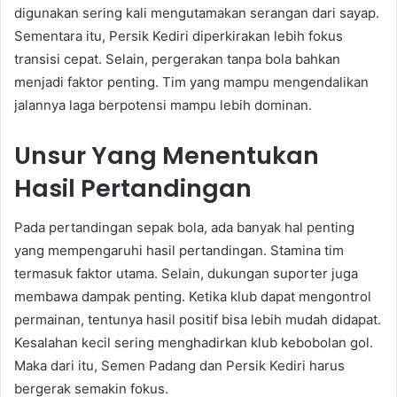
digunakan sering kali mengutamakan serangan dari sayap.
Sementara itu, Persik Kediri diperkirakan lebih fokus
transisi cepat. Selain, pergerakan tanpa bola bahkan
menjadi faktor penting. Tim yang mampu mengendalikan
jalannya laga berpotensi mampu lebih dominan.
Unsur Yang Menentukan
Hasil Pertandingan
Pada pertandingan sepak bola, ada banyak hal penting
yang mempengaruhi hasil pertandingan. Stamina tim
termasuk faktor utama. Selain, dukungan suporter juga
membawa dampak penting. Ketika klub dapat mengontrol
permainan, tentunya hasil positif bisa lebih mudah didapat.
Kesalahan kecil sering menghadirkan klub kebobolan gol.
Maka dari itu, Semen Padang dan Persik Kediri harus
bergerak semakin fokus.