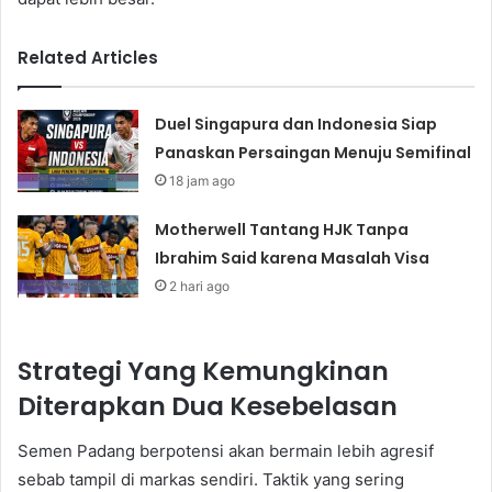
Related Articles
Duel Singapura dan Indonesia Siap
Panaskan Persaingan Menuju Semifinal
18 jam ago
Motherwell Tantang HJK Tanpa
Ibrahim Said karena Masalah Visa
2 hari ago
Strategi Yang Kemungkinan
Diterapkan Dua Kesebelasan
Semen Padang berpotensi akan bermain lebih agresif
sebab tampil di markas sendiri. Taktik yang sering