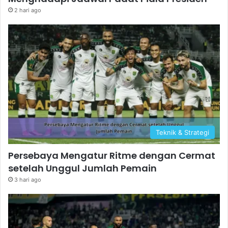
2 hari ago
Teknik & Strategi
Persebaya Mengatur Ritme dengan Cermat
setelah Unggul Jumlah Pemain
3 hari ago