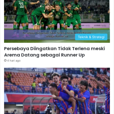
Teknik & Strategi
Persebaya Diingatkan Tidak Terlena meski
Arema Datang sebagai Runner Up
4 hari ago