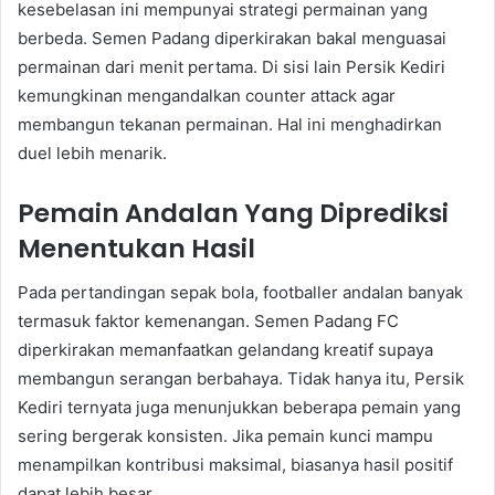
kesebelasan ini mempunyai strategi permainan yang
berbeda. Semen Padang diperkirakan bakal menguasai
permainan dari menit pertama. Di sisi lain Persik Kediri
kemungkinan mengandalkan counter attack agar
membangun tekanan permainan. Hal ini menghadirkan
duel lebih menarik.
Pemain Andalan Yang Diprediksi
Menentukan Hasil
Pada pertandingan sepak bola, footballer andalan banyak
termasuk faktor kemenangan. Semen Padang FC
diperkirakan memanfaatkan gelandang kreatif supaya
membangun serangan berbahaya. Tidak hanya itu, Persik
Kediri ternyata juga menunjukkan beberapa pemain yang
sering bergerak konsisten. Jika pemain kunci mampu
menampilkan kontribusi maksimal, biasanya hasil positif
dapat lebih besar.