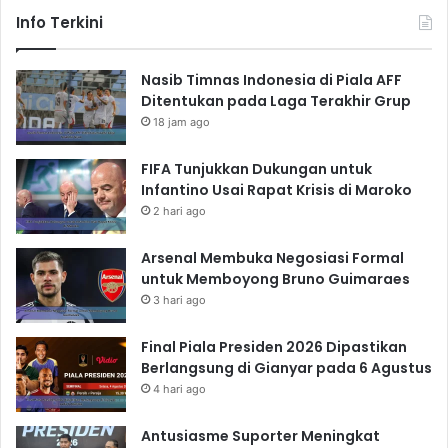
Info Terkini
Nasib Timnas Indonesia di Piala AFF
Ditentukan pada Laga Terakhir Grup
18 jam ago
FIFA Tunjukkan Dukungan untuk
Infantino Usai Rapat Krisis di Maroko
2 hari ago
Arsenal Membuka Negosiasi Formal
untuk Memboyong Bruno Guimaraes
3 hari ago
Final Piala Presiden 2026 Dipastikan
Berlangsung di Gianyar pada 6 Agustus
4 hari ago
Antusiasme Suporter Meningkat