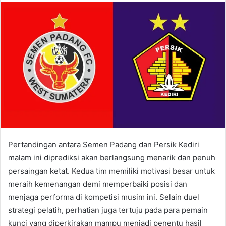
Pertandingan antara Semen Padang dan Persik Kediri
malam ini diprediksi akan berlangsung menarik dan penuh
persaingan ketat. Kedua tim memiliki motivasi besar untuk
meraih kemenangan demi memperbaiki posisi dan
menjaga performa di kompetisi musim ini. Selain duel
strategi pelatih, perhatian juga tertuju pada para pemain
kunci yang diperkirakan mampu menjadi penentu hasil