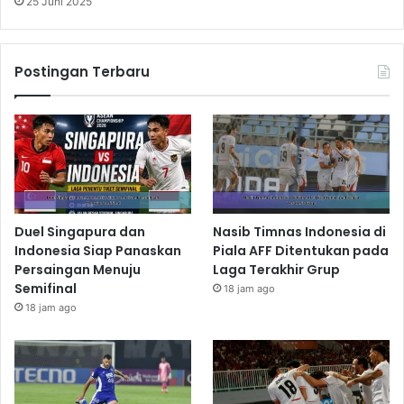
25 Juni 2025
Postingan Terbaru
Duel Singapura dan
Nasib Timnas Indonesia di
Indonesia Siap Panaskan
Piala AFF Ditentukan pada
Persaingan Menuju
Laga Terakhir Grup
Semifinal
18 jam ago
18 jam ago