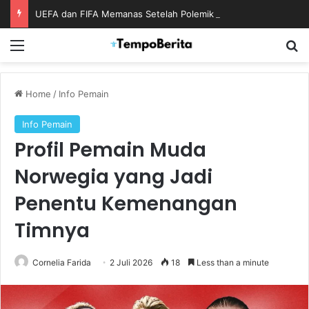
UEFA dan FIFA Memanas Setelah Polemik Rencana Bisnis Piala Dunia
Menu
S
Home
/
Info Pemain
Info Pemain
Profil Pemain Muda
Norwegia yang Jadi
Penentu Kemenangan
Timnya
Cornelia Farida
2 Juli 2026
18
Less than a minute