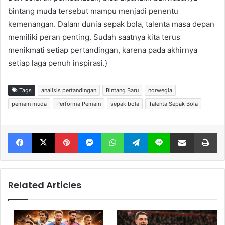
bintang muda tersebut mampu menjadi penentu
kemenangan. Dalam dunia sepak bola, talenta masa depan
memiliki peran penting. Sudah saatnya kita terus
menikmati setiap pertandingan, karena pada akhirnya
setiap laga penuh inspirasi.}
Tags
analisis pertandingan
Bintang Baru
norwegia
pemain muda
Performa Pemain
sepak bola
Talenta Sepak Bola
Facebook
X
Pinterest
Messenger
WhatsApp
Telegram
Line
Share via Email
Print
Related Articles