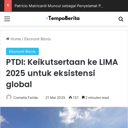
Patricio Matricardi Muncul sebagai Penyelamat Persib di Partai Final
Menu
S
Home
/
Ekonomi Bisnis
Ekonomi Bisnis
PTDI: Keikutsertaan ke LIMA
2025 untuk eksistensi
global
Cornelia Farida
21 Mei 2025
157
2 minutes read