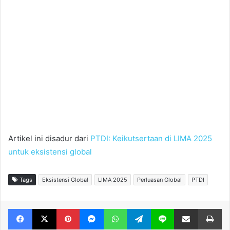
Artikel ini disadur dari
PTDI: Keikutsertaan di LIMA 2025
untuk eksistensi global
Tags
Eksistensi Global
LIMA 2025
Perluasan Global
PTDI
Facebook
X
Pinterest
Messenger
WhatsApp
Telegram
Line
Share via Email
Print