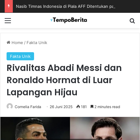
Nasib Timnas Indonesia di Piala AFF Ditentukan pada Laga Terakhir Grup
Menu
S
Home
/
Fakta Unik
Fakta Unik
Rivalitas Abadi Messi dan
Ronaldo Hormat di Luar
Lapangan Hijau
Cornelia Farida
26 Juni 2025
181
2 minutes read