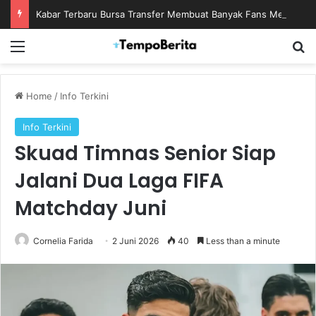
Kabar Terbaru Bursa Transfer Membuat Banyak Fans Menanti Kejutan Berikutnya
Menu
S
Home
/
Info Terkini
Info Terkini
Skuad Timnas Senior Siap
Jalani Dua Laga FIFA
Matchday Juni
Cornelia Farida
2 Juni 2026
40
Less than a minute