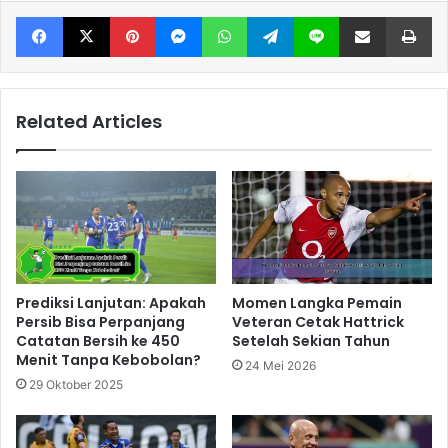
Facebook
X
Pinterest
Messenger
WhatsApp
Telegram
Line
Share via Email
Print
Related Articles
Prediksi Lanjutan: Apakah
Momen Langka Pemain
Persib Bisa Perpanjang
Veteran Cetak Hattrick
Catatan Bersih ke 450
Setelah Sekian Tahun
Menit Tanpa Kebobolan?
24 Mei 2026
29 Oktober 2025