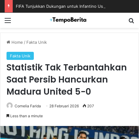
FIFA Tunjukkan Dukungan untuk Infantino Usai Rapat Krisis di Maroko
Menu
S
Home
/
Fakta Unik
Fakta Unik
Statistik Tak Terbantahkan
Saat Persib Hancurkan
Madura United 5-0
Cornelia Farida
28 Februari 2026
207
Less than a minute