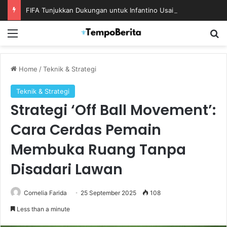
FIFA Tunjukkan Dukungan untuk Infantino Usai Rapat Krisis di Maroko
Menu
S
Home
/
Teknik & Strategi
Teknik & Strategi
Strategi ‘Off Ball Movement’:
Cara Cerdas Pemain
Membuka Ruang Tanpa
Disadari Lawan
Cornelia Farida
25 September 2025
108
Less than a minute