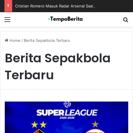
Cristian Romero Masuk Radar Arsenal Saat Tottenham Enggan Lepas Sang Kapten
Menu
S
Home
/
Berita Sepakbola Terbaru
Berita Sepakbola
Terbaru