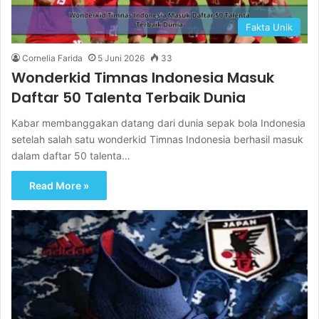
Fakta Unik
Cornelia Farida
5 Juni 2026
33
Wonderkid Timnas Indonesia Masuk
Daftar 50 Talenta Terbaik Dunia
Kabar membanggakan datang dari dunia sepak bola Indonesia
setelah salah satu wonderkid Timnas Indonesia berhasil masuk
dalam daftar 50 talenta…
Read More »