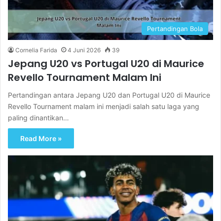
Pertandingan Bola
Cornelia Farida
4 Juni 2026
39
Jepang U20 vs Portugal U20 di Maurice
Revello Tournament Malam Ini
Pertandingan antara Jepang U20 dan Portugal U20 di Maurice
Revello Tournament malam ini menjadi salah satu laga yang
paling dinantikan…
Read More »