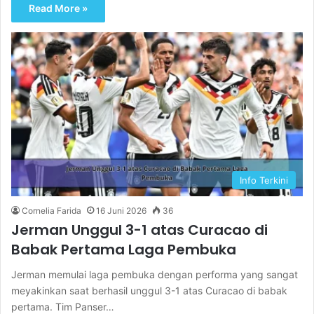
Read More »
Info Terkini
Cornelia Farida
16 Juni 2026
36
Jerman Unggul 3-1 atas Curacao di
Babak Pertama Laga Pembuka
Jerman memulai laga pembuka dengan performa yang sangat
meyakinkan saat berhasil unggul 3-1 atas Curacao di babak
pertama. Tim Panser…