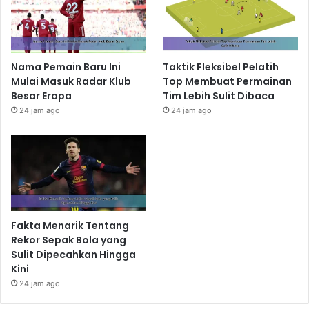
Nama Pemain Baru Ini
Taktik Fleksibel Pelatih
Mulai Masuk Radar Klub
Top Membuat Permainan
Besar Eropa
Tim Lebih Sulit Dibaca
24 jam ago
24 jam ago
Fakta Menarik Tentang
Rekor Sepak Bola yang
Sulit Dipecahkan Hingga
Kini
24 jam ago