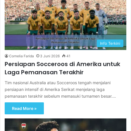
Info Terkini
Cornelia Farida
3 Juni 2026
41
Persiapan Socceroos di Amerika untuk
Laga Pemanasan Terakhir
Tim nasional Australia atau Socceroos tengah menjalani
persiapan intensif di Amerika Serikat menjelang laga
pemanasan terakhir sebelum memasuki turnamen besar.…
Read More »