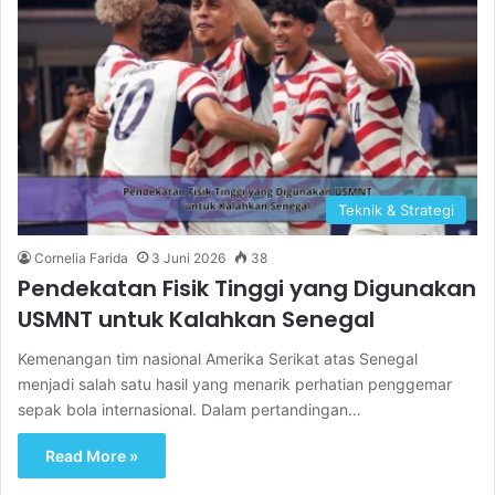
Teknik & Strategi
Cornelia Farida
3 Juni 2026
38
Pendekatan Fisik Tinggi yang Digunakan
USMNT untuk Kalahkan Senegal
Kemenangan tim nasional Amerika Serikat atas Senegal
menjadi salah satu hasil yang menarik perhatian penggemar
sepak bola internasional. Dalam pertandingan…
Read More »