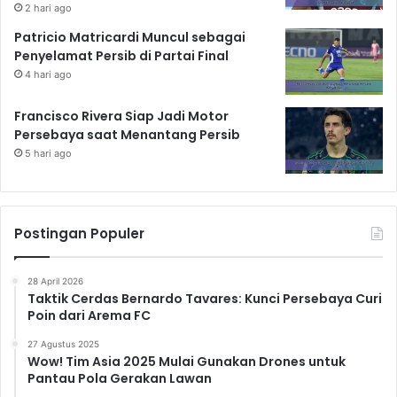
2 hari ago
Patricio Matricardi Muncul sebagai
Penyelamat Persib di Partai Final
4 hari ago
Francisco Rivera Siap Jadi Motor
Persebaya saat Menantang Persib
5 hari ago
Postingan Populer
28 April 2026
Taktik Cerdas Bernardo Tavares: Kunci Persebaya Curi
Poin dari Arema FC
27 Agustus 2025
Wow! Tim Asia 2025 Mulai Gunakan Drones untuk
Pantau Pola Gerakan Lawan