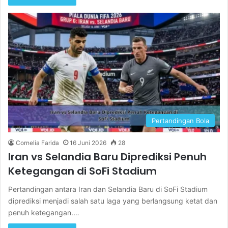
Pertandingan Bola
Cornelia Farida
16 Juni 2026
28
Iran vs Selandia Baru Diprediksi Penuh
Ketegangan di SoFi Stadium
Pertandingan antara Iran dan Selandia Baru di SoFi Stadium
diprediksi menjadi salah satu laga yang berlangsung ketat dan
penuh ketegangan.…