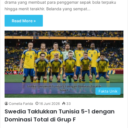
drama yang membuat para penggemar sepak bola terpaku
hingga menit terakhir. Belanda yang sempat…
Read More »
Fakta Unik
Cornelia Farida
16 Juni 2026
33
Swedia Taklukkan Tunisia 5-1 dengan
Dominasi Total di Grup F