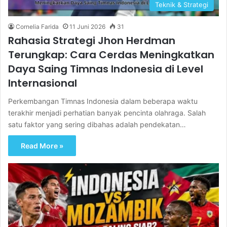
Teknik & Strategi
Cornelia Farida
11 Juni 2026
31
Rahasia Strategi Jhon Herdman
Terungkap: Cara Cerdas Meningkatkan
Daya Saing Timnas Indonesia di Level
Internasional
Perkembangan Timnas Indonesia dalam beberapa waktu
terakhir menjadi perhatian banyak pencinta olahraga. Salah
satu faktor yang sering dibahas adalah pendekatan…
Read More »