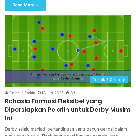
Read More »
Teknik & Strategi
Cornelia Farida
18 Juni 2026
33
Rahasia Formasi Fleksibel yang
Dipersiapkan Pelatih untuk Derby Musim
Ini
Derby selalu menjadi pertandingan yang penuh gengsi dalam
dunia sepak bola. Tidak hanya soal kualitas pemain, laga