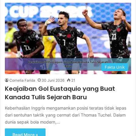
Fakta Unik
Cornelia Farida
30 Juni 2026
21
Keajaiban Gol Eustaquio yang Buat
Kanada Tulis Sejarah Baru
Keberhasilan Inggris mengamankan posisi teratas tidak lepas
dari sentuhan taktik yang cermat dari Thomas Tuchel. Dalam
dunia sepak bola modern,…
Read More »