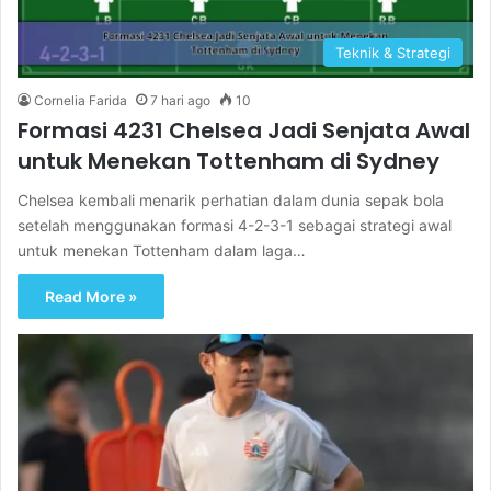
Teknik & Strategi
Cornelia Farida
7 hari ago
10
Formasi 4231 Chelsea Jadi Senjata Awal
untuk Menekan Tottenham di Sydney
Chelsea kembali menarik perhatian dalam dunia sepak bola
setelah menggunakan formasi 4-2-3-1 sebagai strategi awal
untuk menekan Tottenham dalam laga…
Read More »