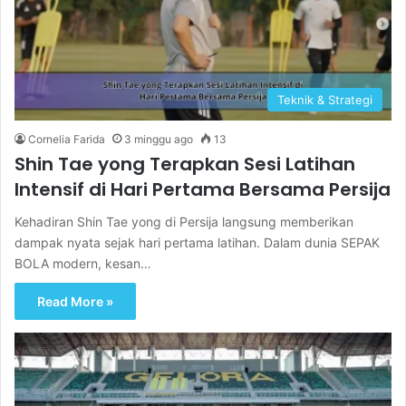
Teknik & Strategi
Cornelia Farida
3 minggu ago
13
Shin Tae yong Terapkan Sesi Latihan
Intensif di Hari Pertama Bersama Persija
Kehadiran Shin Tae yong di Persija langsung memberikan
dampak nyata sejak hari pertama latihan. Dalam dunia SEPAK
BOLA modern, kesan…
Read More »