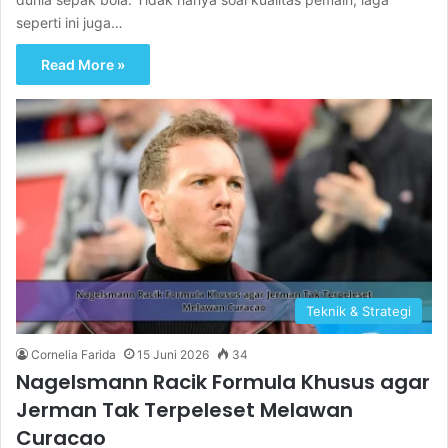
seperti ini juga…
Read More »
Teknik & Strategi
Cornelia Farida
15 Juni 2026
34
Nagelsmann Racik Formula Khusus agar
Jerman Tak Terpeleset Melawan
Curacao