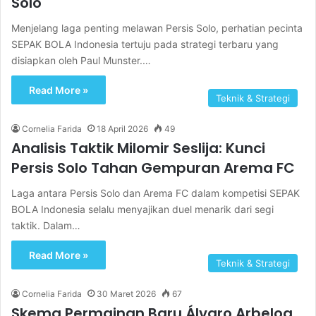
Solo
Menjelang laga penting melawan Persis Solo, perhatian pecinta
SEPAK BOLA Indonesia tertuju pada strategi terbaru yang
disiapkan oleh Paul Munster.…
Read More »
Teknik & Strategi
Cornelia Farida
18 April 2026
49
Analisis Taktik Milomir Seslija: Kunci
Persis Solo Tahan Gempuran Arema FC
Laga antara Persis Solo dan Arema FC dalam kompetisi SEPAK
BOLA Indonesia selalu menyajikan duel menarik dari segi
taktik. Dalam…
Read More »
Teknik & Strategi
Cornelia Farida
30 Maret 2026
67
Skema Permainan Baru Álvaro Arbeloa