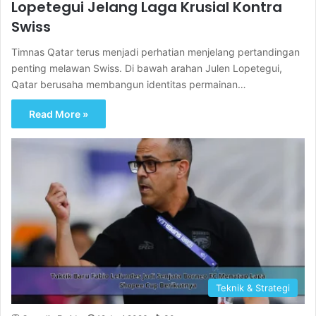
Lopetegui Jelang Laga Krusial Kontra
Swiss
Timnas Qatar terus menjadi perhatian menjelang pertandingan
penting melawan Swiss. Di bawah arahan Julen Lopetegui,
Qatar berusaha membangun identitas permainan…
Read More »
Teknik & Strategi