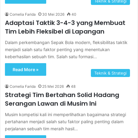
Teknik & Strategi
Cornelia Farida
30 Mei 2026
40
Adaptasi Taktik 3-4-3 yang Membuat
Tim Lebih Fleksibel di Lapangan
Dalam perkembangan Sepak Bola modern, fleksibilitas taktik
menjadi salah satu faktor penting yang menentukan
keberhasilan sebuah tim. Salah satu formasi…
Read More »
Teknik & Strategi
Cornelia Farida
25 Mei 2026
48
Strategi Tim Bertahan Solid Hadang
Serangan Lawan di Musim Ini
Musim kompetisi kali ini memperlihatkan bagaimana strategi
pertahanan menjadi salah satu faktor paling penting dalam
perjalanan sebuah tim meraih hasil…