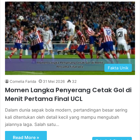
Fakta Unik
Cornelia Farida
31 Mei 2026
32
Momen Langka Penyerang Cetak Gol di
Menit Pertama Final UCL
Dalam dunia sepak bola modern, pertandingan besar sering
kali ditentukan oleh detail kecil yang mampu mengubah
jalannya laga. Salah satu…
Read More »