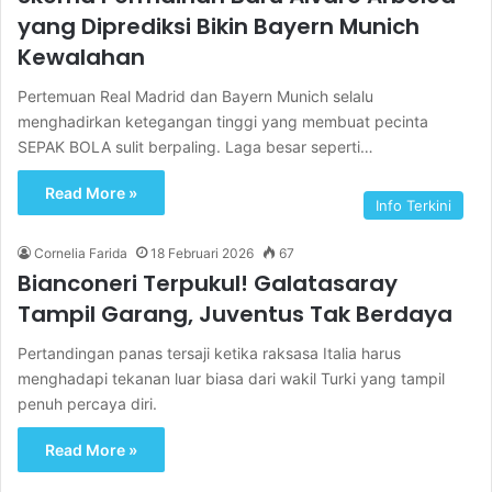
yang Diprediksi Bikin Bayern Munich
Kewalahan
Pertemuan Real Madrid dan Bayern Munich selalu
menghadirkan ketegangan tinggi yang membuat pecinta
SEPAK BOLA sulit berpaling. Laga besar seperti…
Read More »
Info Terkini
Cornelia Farida
18 Februari 2026
67
Bianconeri Terpukul! Galatasaray
Tampil Garang, Juventus Tak Berdaya
Pertandingan panas tersaji ketika raksasa Italia harus
menghadapi tekanan luar biasa dari wakil Turki yang tampil
penuh percaya diri.
Read More »