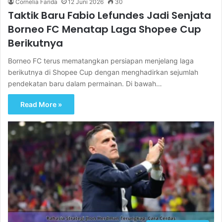
Cornelia Farida
12 Juni 2026
30
Taktik Baru Fabio Lefundes Jadi Senjata
Borneo FC Menatap Laga Shopee Cup
Berikutnya
Borneo FC terus mematangkan persiapan menjelang laga
berikutnya di Shopee Cup dengan menghadirkan sejumlah
pendekatan baru dalam permainan. Di bawah…
Read More »