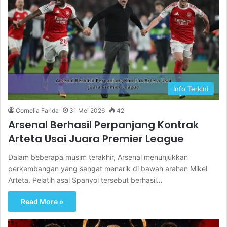
Info Terkini
Cornelia Farida
31 Mei 2026
42
Arsenal Berhasil Perpanjang Kontrak
Arteta Usai Juara Premier League
Dalam beberapa musim terakhir, Arsenal menunjukkan
perkembangan yang sangat menarik di bawah arahan Mikel
Arteta. Pelatih asal Spanyol tersebut berhasil…
Read More »