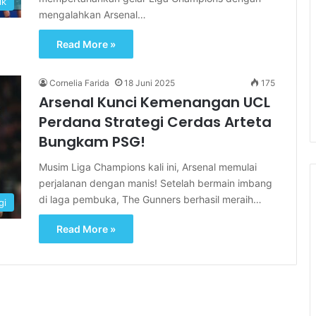
ik
mengalahkan Arsenal…
Read More »
Cornelia Farida
18 Juni 2025
175
Arsenal Kunci Kemenangan UCL
Perdana Strategi Cerdas Arteta
Bungkam PSG!
Musim Liga Champions kali ini, Arsenal memulai
perjalanan dengan manis! Setelah bermain imbang
di laga pembuka, The Gunners berhasil meraih…
gi
Read More »