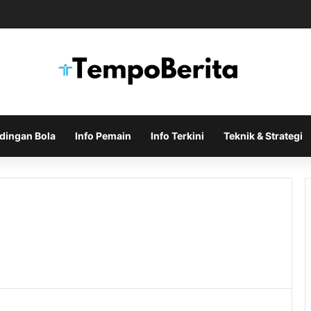
mero Masuk Radar Arsenal Saat Tottenham Enggan Lepas Sang Kapten
dingan Bola
Info Pemain
Info Terkini
Teknik & Strategi