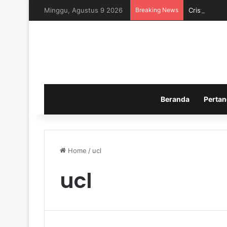
Minggu, Agustus 9 2026
Breaking News
Cristian Ro
Beranda
Pertan
Home
/
ucl
ucl