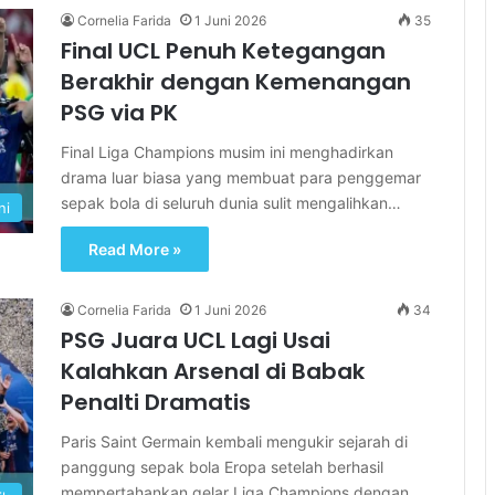
Cornelia Farida
1 Juni 2026
35
Final UCL Penuh Ketegangan
Berakhir dengan Kemenangan
PSG via PK
Final Liga Champions musim ini menghadirkan
drama luar biasa yang membuat para penggemar
sepak bola di seluruh dunia sulit mengalihkan…
ni
Read More »
Cornelia Farida
1 Juni 2026
34
PSG Juara UCL Lagi Usai
Kalahkan Arsenal di Babak
Penalti Dramatis
Paris Saint Germain kembali mengukir sejarah di
panggung sepak bola Eropa setelah berhasil
mempertahankan gelar Liga Champions dengan