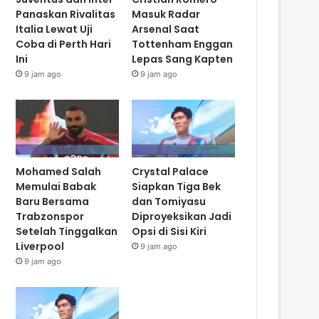
Panaskan Rivalitas
Masuk Radar
Italia Lewat Uji
Arsenal Saat
Coba di Perth Hari
Tottenham Enggan
Ini
Lepas Sang Kapten
9 jam ago
9 jam ago
Mohamed Salah
Crystal Palace
Memulai Babak
Siapkan Tiga Bek
Baru Bersama
dan Tomiyasu
Trabzonspor
Diproyeksikan Jadi
Setelah Tinggalkan
Opsi di Sisi Kiri
Liverpool
9 jam ago
9 jam ago