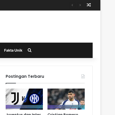
Random Arti
Search for
Fakta Unik
Postingan Terbaru
Juventus dan Inter
Cristian Romero