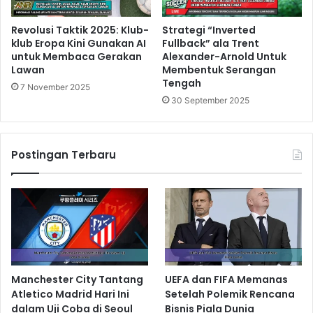
Revolusi Taktik 2025: Klub-
Strategi “Inverted
klub Eropa Kini Gunakan AI
Fullback” ala Trent
untuk Membaca Gerakan
Alexander-Arnold Untuk
Lawan
Membentuk Serangan
Tengah
7 November 2025
30 September 2025
Postingan Terbaru
Manchester City Tantang
UEFA dan FIFA Memanas
Atletico Madrid Hari Ini
Setelah Polemik Rencana
dalam Uji Coba di Seoul
Bisnis Piala Dunia