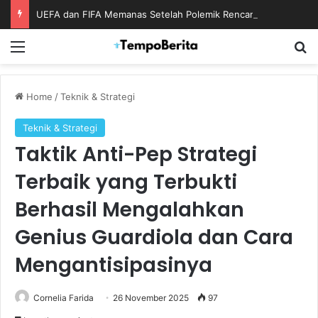
UEFA dan FIFA Memanas Setelah Polemik Rencana Bisnis Piala Dunia
Menu
S
Home
/
Teknik & Strategi
Teknik & Strategi
Taktik Anti-Pep Strategi
Terbaik yang Terbukti
Berhasil Mengalahkan
Genius Guardiola dan Cara
Mengantisipasinya
Cornelia Farida
26 November 2025
97