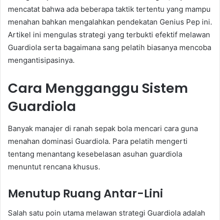
mencatat bahwa ada beberapa taktik tertentu yang mampu
menahan bahkan mengalahkan pendekatan Genius Pep ini.
Artikel ini mengulas strategi yang terbukti efektif melawan
Guardiola serta bagaimana sang pelatih biasanya mencoba
mengantisipasinya.
Cara Mengganggu Sistem
Guardiola
Banyak manajer di ranah sepak bola mencari cara guna
menahan dominasi Guardiola. Para pelatih mengerti
tentang menantang kesebelasan asuhan guardiola
menuntut rencana khusus.
Menutup Ruang Antar-Lini
Salah satu poin utama melawan strategi Guardiola adalah