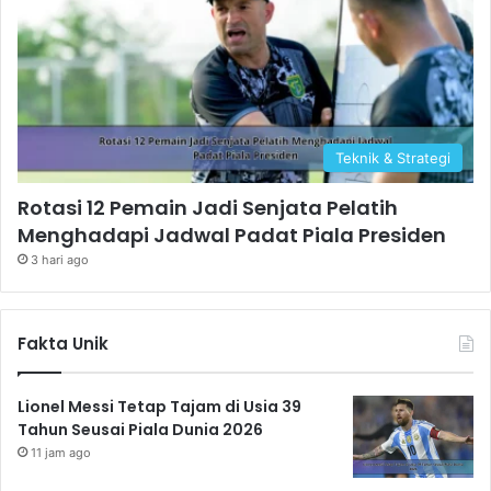
Teknik & Strategi
Rotasi 12 Pemain Jadi Senjata Pelatih
Menghadapi Jadwal Padat Piala Presiden
3 hari ago
Fakta Unik
Lionel Messi Tetap Tajam di Usia 39
Tahun Seusai Piala Dunia 2026
11 jam ago