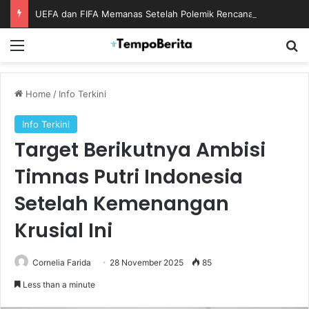
UEFA dan FIFA Memanas Setelah Polemik Rencana Bisnis Piala Dunia
Menu
S
Home
/
Info Terkini
Info Terkini
Target Berikutnya Ambisi
Timnas Putri Indonesia
Setelah Kemenangan
Krusial Ini
Cornelia Farida
28 November 2025
85
Less than a minute