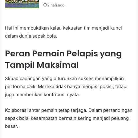
2 hari ago
Hal ini membuktikan kalau kekuatan tim menjadi kunci
dalam dunia sepak bola.
Peran Pemain Pelapis yang
Tampil Maksimal
Skuad cadangan yang diturunkan sukses menampilkan
performa baik. Mereka tidak hanya mengisi posisi, tetapi
juga memberikan kontribusi nyata.
Kolaborasi antar pemain tetap terjaga. Dalam pertandingan
sepak bola, kesempatan bermain sering menjadi peluang
besar.