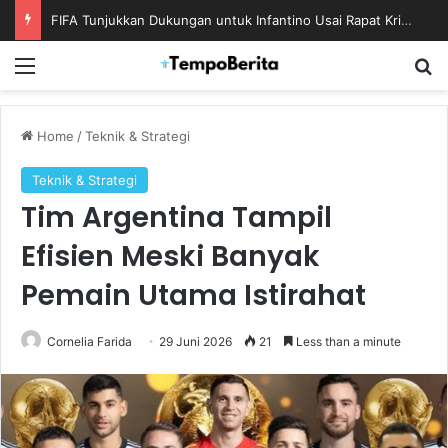
FIFA Tunjukkan Dukungan untuk Infantino Usai Rapat Krisis di Maroko
Menu
S
Home
/
Teknik & Strategi
Teknik & Strategi
Tim Argentina Tampil
Efisien Meski Banyak
Pemain Utama Istirahat
Cornelia Farida
29 Juni 2026
21
Less than a minute