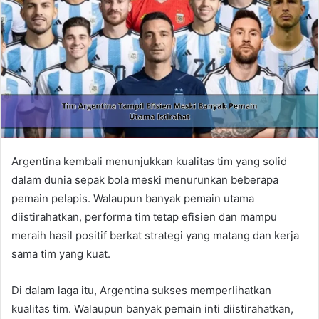
Argentina kembali menunjukkan kualitas tim yang solid
dalam dunia sepak bola meski menurunkan beberapa
pemain pelapis. Walaupun banyak pemain utama
diistirahatkan, performa tim tetap efisien dan mampu
meraih hasil positif berkat strategi yang matang dan kerja
sama tim yang kuat.
Di dalam laga itu, Argentina sukses memperlihatkan
kualitas tim. Walaupun banyak pemain inti diistirahatkan,