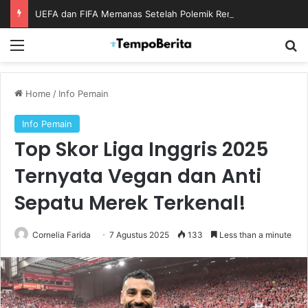
UEFA dan FIFA Memanas Setelah Polemik Rencana Bisnis Piala Dunia
Menu
S
Home
/
Info Pemain
Info Pemain
Top Skor Liga Inggris 2025
Ternyata Vegan dan Anti
Sepatu Merek Terkenal!
Cornelia Farida
7 Agustus 2025
133
Less than a minute