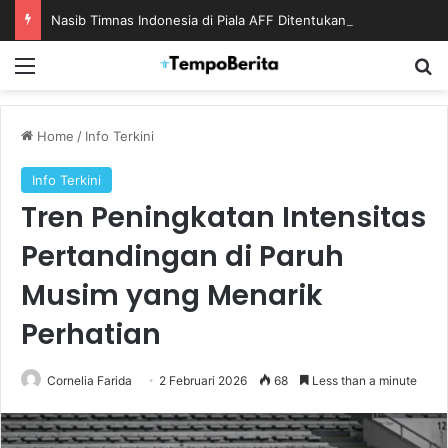
Nasib Timnas Indonesia di Piala AFF Ditentukan pada Laga Terakhir Grup
Menu
S
Home
/
Info Terkini
Info Terkini
Tren Peningkatan Intensitas
Pertandingan di Paruh
Musim yang Menarik
Perhatian
Cornelia Farida
2 Februari 2026
68
Less than a minute