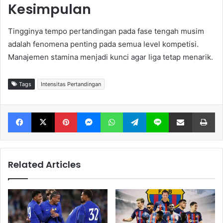
Kesimpulan
Tingginya tempo pertandingan pada fase tengah musim
adalah fenomena penting pada semua level kompetisi.
Manajemen stamina menjadi kunci agar liga tetap menarik.
Tags
Intensitas Pertandingan
Facebook
X
Pinterest
Messenger
WhatsApp
Telegram
Line
Share via Email
Print
Related Articles