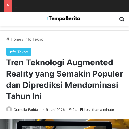
Motherwell Tantang HJK Tanpa Ibrahim Said karena Masalah Visa
Menu
S
Home
/
Info Tekno
Info Tekno
Tren Teknologi Augmented
Reality yang Semakin Populer
dan Diprediksi Mendominasi
Tahun Ini
Cornelia Farida
9 Juni 2026
24
Less than a minute