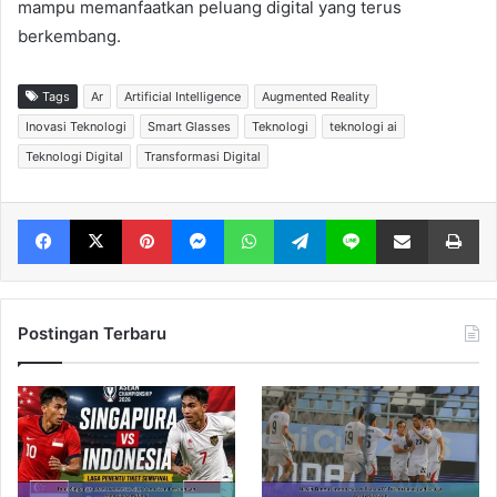
mampu memanfaatkan peluang digital yang terus
berkembang.
Tags
Ar
Artificial Intelligence
Augmented Reality
Inovasi Teknologi
Smart Glasses
Teknologi
teknologi ai
Teknologi Digital
Transformasi Digital
Facebook
X
Pinterest
Messenger
WhatsApp
Telegram
Line
Share via Email
Print
Postingan Terbaru