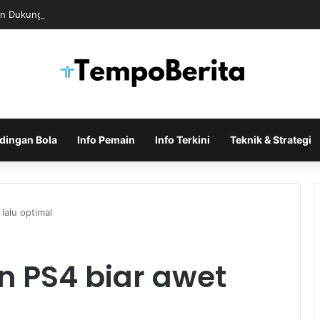
n Dukungan untuk Infantino Usai Rapat Krisis di Maroko
dingan Bola
Info Pemain
Info Terkini
Teknik & Strategi
lalu optimal
n PS4 biar awet