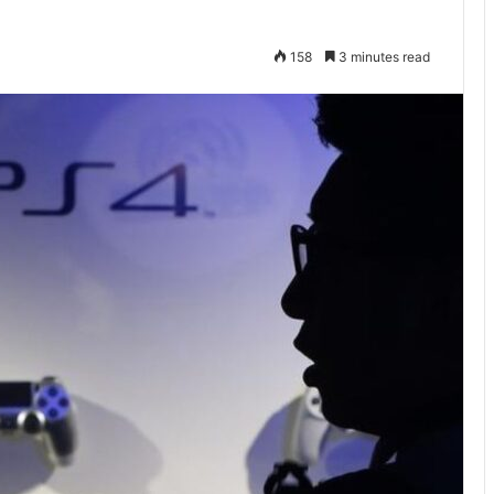
158
3 minutes read