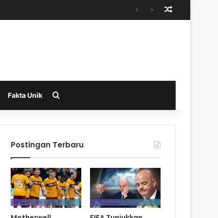
Random Arti
Search for
Fakta Unik
Postingan Terbaru
Motherwell
FIFA Tunjukkan