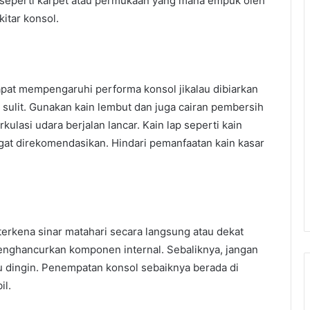
as seperti karpet atau permukaan yang mana empuk oleh
itar konsol.
apat mempengaruhi performa konsol jikalau dibiarkan
ulit. Gunakan kain lembut dan juga cairan pembersih
lasi udara berjalan lancar. Kain lap seperti kain
at direkomendasikan. Hindari pemanfaatan kain kasar
terkena sinar matahari secara langsung atau dekat
enghancurkan komponen internal. Sebaliknya, jangan
u dingin. Penempatan konsol sebaiknya berada di
il.