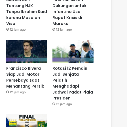
Tantang HJK
Dukungan untuk
Tanpa Ibrahim Said
Infantino Usai
karena Masalah
Rapat Krisis di
Visa
Maroko
12 jam ago
12 jam ago
Francisco Rivera
Rotasi 12 Pemain
Siap Jadi Motor
Jadi Senjata
Persebaya saat
Pelatih
Menantang Persib
Menghadapi
Jadwal Padat Piala
12 jam ago
Presiden
12 jam ago