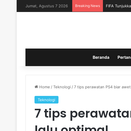
Jumat, Agustus 7 2026
Breaking News
FIFA Tunjukka
Beranda
Pertan
Home
/
Teknologi
/
7 tips perawatan PS4 biar awet 
Teknologi
7 tips perawata
lalu optimal