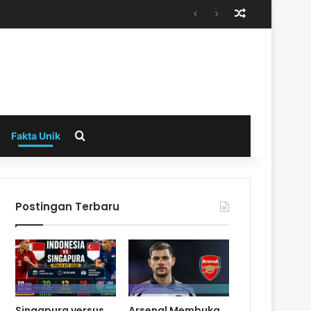
Random Arti
Search for
Fakta Unik
Postingan Terbaru
Singapura versus
Arsenal Membuka