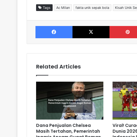
Tags
Ac Milan
fakta unik sepak bola
Kisah Unik Se
Facebook
X
Related Articles
Dana Penjualan Chelsea
Viral! Cura
Masih Tertahan, Pemerintah
Dunia 2026
Inggris Ancam Gugat Roman
Indonesia 