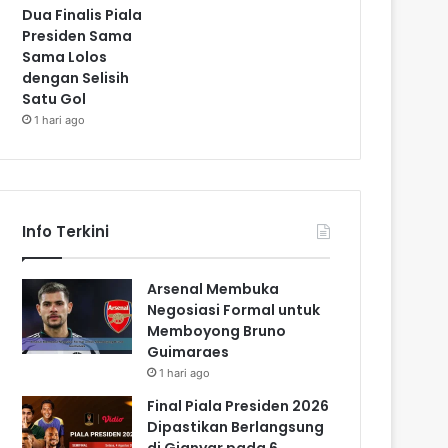
Dua Finalis Piala
Presiden Sama
Sama Lolos
dengan Selisih
Satu Gol
1 hari ago
Info Terkini
Arsenal Membuka
Negosiasi Formal untuk
Memboyong Bruno
Guimaraes
1 hari ago
Final Piala Presiden 2026
Dipastikan Berlangsung
di Gianyar pada 6