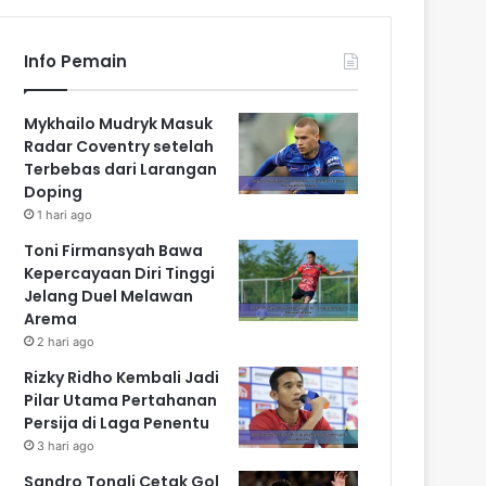
Info Pemain
Mykhailo Mudryk Masuk
Radar Coventry setelah
Terbebas dari Larangan
Doping
1 hari ago
Toni Firmansyah Bawa
Kepercayaan Diri Tinggi
Jelang Duel Melawan
Arema
2 hari ago
Rizky Ridho Kembali Jadi
Pilar Utama Pertahanan
Persija di Laga Penentu
3 hari ago
Sandro Tonali Cetak Gol