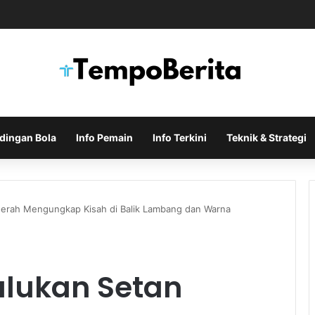
uka Negosiasi Formal untuk Memboyong Bruno Guimaraes
dingan Bola
Info Pemain
Info Terkini
Teknik & Strategi
Merah Mengungkap Kisah di Balik Lambang dan Warna
ulukan Setan