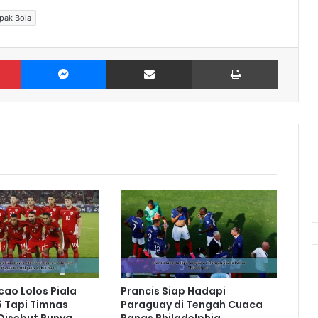
pak Bola
Pinterest
Messenger
Share via Email
Print
cao Lolos Piala
Prancis Siap Hadapi
 Tapi Timnas
Paraguay di Tengah Cuaca
Disebut Punya
Panas Philadelphia