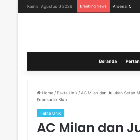
Kamis, Agustus 6 2026
Breaking News
Arsenal Memb
Beranda
Pertan
Home
/
Fakta Unik
/
AC Milan dan Julukan Setan 
Kebesaran Klub
Fakta Unik
AC Milan dan J