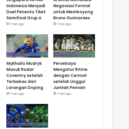
Indonesia Menjadi
Negosiasi Formal
Duel Penentu Tiket
untuk Memboyong
Semifinal Grup A
Bruno Guimaraes
1 hari ago
1 hari ago
Mykhailo Mudryk
Persebaya
Masuk Radar
Mengatur Ritme
Coventry setelah
dengan Cermat
Terbebas dari
setelah Unggul
Larangan Doping
Jumlah Pemain
1 hari ago
1 hari ago