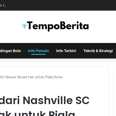
n Dukungan untuk Infantino Usai Rapat Krisis di Maroko
dingan Bola
Info Pemain
Info Terkini
Teknik & Strategi
SC Masuk Skuad Irak untuk Piala Dunia
ri Nashville SC
ak untuk Piala