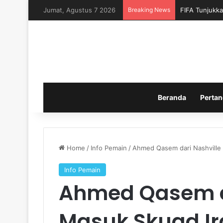
Jumat, Agustus 7 2026
Breaking News
FIFA Tunjukka
Beranda
Pertan
Home
/
Info Pemain
/
Ahmed Qasem dari Nashville 
Info Pemain
Ahmed Qasem da
Masuk Skuad Ir