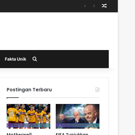
Random Arti
Search for
Fakta Unik
Postingan Terbaru
Motherwell
FIFA Tunjukkan