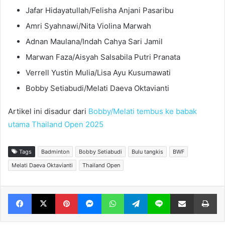
Jafar Hidayatullah/Felisha Anjani Pasaribu
Amri Syahnawi/Nita Violina Marwah
Adnan Maulana/Indah Cahya Sari Jamil
Marwan Faza/Aisyah Salsabila Putri Pranata
Verrell Yustin Mulia/Lisa Ayu Kusumawati
Bobby Setiabudi/Melati Daeva Oktavianti
Artikel ini disadur dari
Bobby/Melati tembus ke babak
utama Thailand Open 2025
Tags
Badminton
Bobby Setiabudi
Bulu tangkis
BWF
Melati Daeva Oktavianti
Thailand Open
Facebook
X
Pinterest
Messenger
WhatsApp
Telegram
Line
Share via Email
Print