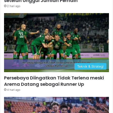
setelah Unggul Jumlah Pemain
2 hari ago
Teknik & Strategi
Persebaya Diingatkan Tidak Terlena meski
Arema Datang sebagai Runner Up
4 hari ago