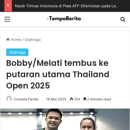
Nasib Timnas Indonesia di Piala AFF Ditentukan pada Laga Terakhir Grup
Menu
S
Home
/
Olahraga
Olahraga
Bobby/Melati tembus ke
putaran utama Thailand
Open 2025
Cornelia Farida
16 Mei 2025
154
2 minutes read