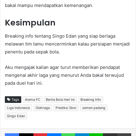
bakal mampu mendapatkan kemenangan.
Kesimpulan
Breaking info tentang Singo Edan yang siap berlaga
melawan tim tamu mencerminkan kalau persiapan menjadi
penentu pada sepak bola.
Aku mengajak kalian agar turut memberikan pendapat
mengenai akhir laga yang menurut Anda bakal terwujud
pada duel hari ini.
Tags
Arema FC
Berita Bola Hari Ini
Breaking Info
Liga Indonesia
Olahraga
Prediksi Skor
semen padang
Singo Edan
Facebook
X
Pinterest
Messenger
WhatsApp
Telegram
Line
Share via Email
Print