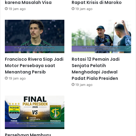
karena Masalah Visa
Rapat Krisis di Maroko
19 jam ago
19 jam ago
Francisco Rivera Siap Jadi
Rotasi 12 Pemain Jadi
Motor Persebaya saat
Senjata Pelatih
Menantang Persib
Menghadapi Jadwal
Padat Piala Presiden
19 jam ago
19 jam ago
Persebaya Memburu