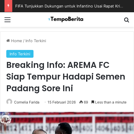
FIFA Tunjukkan Dukungan untuk Infantino Usai Rapat Krisis di Maroko
Menu
S
Home
/
Info Terkini
Info Terkini
Breaking Info: AREMA FC
Siap Tempur Hadapi Semen
Padang Sore Ini
Cornelia Farida
15 Februari 2026
69
Less than a minute