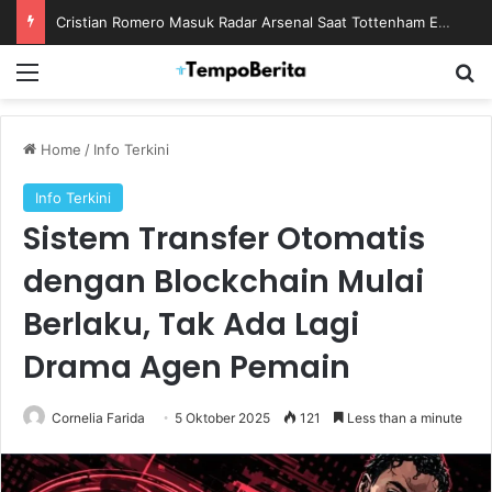
Cristian Romero Masuk Radar Arsenal Saat Tottenham Enggan Lepas Sang Kapten
Menu
S
Home
/
Info Terkini
Info Terkini
Sistem Transfer Otomatis
dengan Blockchain Mulai
Berlaku, Tak Ada Lagi
Drama Agen Pemain
Cornelia Farida
5 Oktober 2025
121
Less than a minute