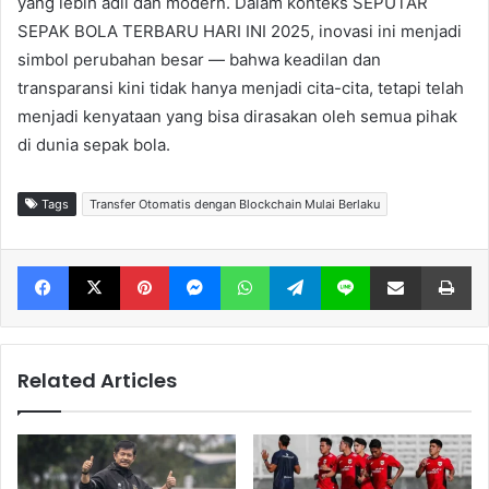
yang lebih adil dan modern. Dalam konteks SEPUTAR
SEPAK BOLA TERBARU HARI INI 2025, inovasi ini menjadi
simbol perubahan besar — bahwa keadilan dan
transparansi kini tidak hanya menjadi cita-cita, tetapi telah
menjadi kenyataan yang bisa dirasakan oleh semua pihak
di dunia sepak bola.
Tags
Transfer Otomatis dengan Blockchain Mulai Berlaku
Facebook
X
Pinterest
Messenger
WhatsApp
Telegram
Line
Share via Email
Print
Related Articles