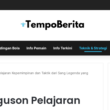
Indonesia di Piala AFF Ditentukan pada Laga Terakhir Grup
dingan Bola
Info Pemain
Info Terkini
Teknik & Strategi
elajaran Kepemimpinan dan Taktik dari Sang Legenda yang
guson Pelajaran