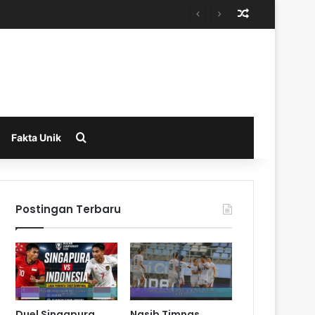
Random Arti
Search for
Fakta Unik
Postingan Terbaru
Duel Singapura
Nasib Timnas