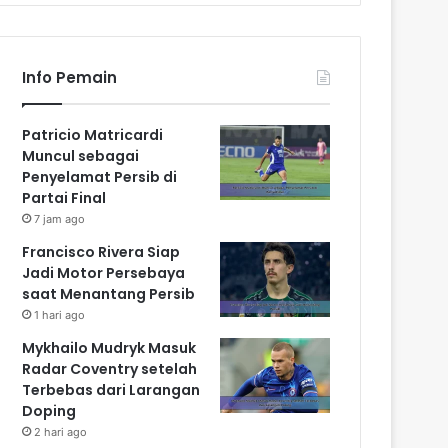
Info Pemain
Patricio Matricardi
Muncul sebagai
Penyelamat Persib di
Partai Final
7 jam ago
Francisco Rivera Siap
Jadi Motor Persebaya
saat Menantang Persib
1 hari ago
Mykhailo Mudryk Masuk
Radar Coventry setelah
Terbebas dari Larangan
Doping
2 hari ago