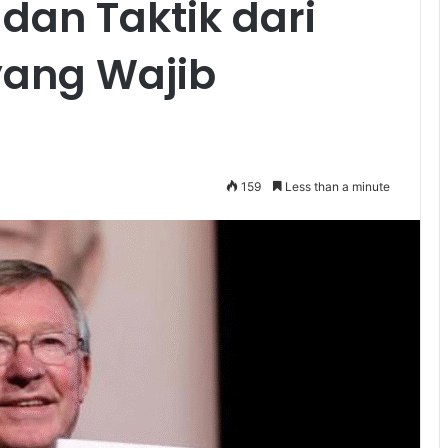
an Taktik dari
yang Wajib
159
Less than a minute