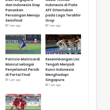
dan Indonesia Siap
Indonesia di Piala
Panaskan
AFF Ditentukan
Persaingan Menuju
pada Laga Terakhir
Semifinal
Grup
7 jam ago
7 jam ago
Patricio Matricardi
Keseimbangan Lini
Muncul sebagai
Tengah Menjadi
Penyelamat Persib
Kunci Indonesia
di Partai Final
Menghadapi
Singapura
7 jam ago
7 jam ago