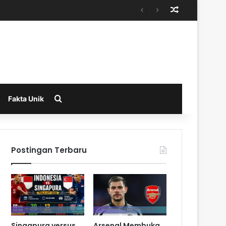
Random Arti
Search for
Fakta Unik
Postingan Terbaru
Singapura versus
Arsenal Membuka