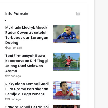
Info Pemain
Mykhailo Mudryk Masuk
Radar Coventry setelah
Terbebas dari Larangan
Doping
21 jam ago
Toni Firmansyah Bawa
Kepercayaan Diri Tinggi
Jelang Duel Melawan
Arema
2 hari ago
Rizky Ridho Kembali Jadi
Pilar Utama Pertahanan
Persija di Laga Penentu
3 hari ago
Sandro Tonali Cetak Gol