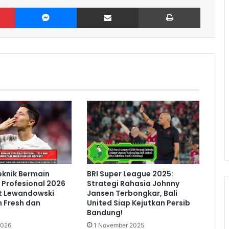
Pinterest
Messenger
Share via Email
Print
eknik Bermain
BRI Super League 2025:
Profesional 2026
Strategi Rahasia Johnny
rt Lewandowski
Jansen Terbongkar, Bali
 Fresh dan
United Siap Kejutkan Persib
Bandung!
2026
1 November 2025