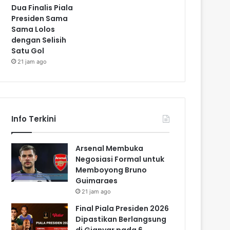
Dua Finalis Piala
Presiden Sama
Sama Lolos
dengan Selisih
Satu Gol
21 jam ago
Info Terkini
Arsenal Membuka
Negosiasi Formal untuk
Memboyong Bruno
Guimaraes
21 jam ago
Final Piala Presiden 2026
Dipastikan Berlangsung
di Gianyar pada 6