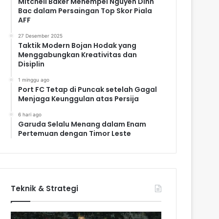
Mitchell Baker Menempel Nguyen Dinh
Bac dalam Persaingan Top Skor Piala
AFF
27 Desember 2025
Taktik Modern Bojan Hodak yang
Menggabungkan Kreativitas dan
Disiplin
1 minggu ago
Port FC Tetap di Puncak setelah Gagal
Menjaga Keunggulan atas Persija
6 hari ago
Garuda Selalu Menang dalam Enam
Pertemuan dengan Timor Leste
Teknik & Strategi