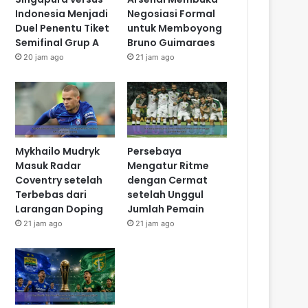
Indonesia Menjadi
Negosiasi Formal
Duel Penentu Tiket
untuk Memboyong
Semifinal Grup A
Bruno Guimaraes
20 jam ago
21 jam ago
Mykhailo Mudryk
Persebaya
Masuk Radar
Mengatur Ritme
Coventry setelah
dengan Cermat
Terbebas dari
setelah Unggul
Larangan Doping
Jumlah Pemain
21 jam ago
21 jam ago