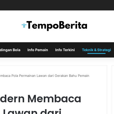
uka Negosiasi Formal untuk Memboyong Bruno Guimaraes
dingan Bola
Info Pemain
Info Terkini
Teknik & Strategi
embaca Pola Permainan Lawan dari Gerakan Bahu Pemain
Modern Membaca
 Lawan dari