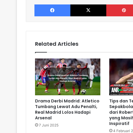
Facebook
X
Related Articles
Drama Derbi Madrid: Atletico
Tips dan T
Tumbang Lewat Adu Penalti,
Sepakbola 
Real Madrid Lolos Hadapi
dari Robe
Arsenal
yang Masih
Inspiratif
7 Juni 2025
4 Februari 