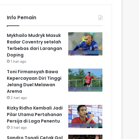
Info Pemain
Mykhailo Mudryk Masuk
Radar Coventry setelah
Terbebas dari Larangan
Doping
1 hari ago
Toni Firmansyah Bawa
Kepercayaan Diri Tinggi
Jelang Duel Melawan
Arema
2 hari ago
Rizky Ridho Kembali Jadi
Pilar Utama Pertahanan
Persija di Laga Penentu
3 hari ago
Sandro Tonali Cetak Gol