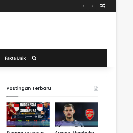
Random Arti
Search for
Fakta Unik
Postingan Terbaru
Singapura versus
Arsenal Membuka