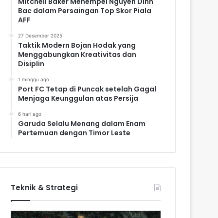
Mitchell Baker Menempel Nguyen Dinh
Bac dalam Persaingan Top Skor Piala
AFF
27 Desember 2025
Taktik Modern Bojan Hodak yang
Menggabungkan Kreativitas dan
Disiplin
1 minggu ago
Port FC Tetap di Puncak setelah Gagal
Menjaga Keunggulan atas Persija
6 hari ago
Garuda Selalu Menang dalam Enam
Pertemuan dengan Timor Leste
Teknik & Strategi