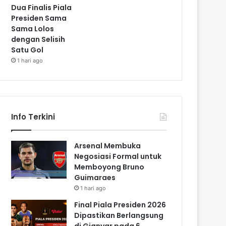
Dua Finalis Piala
Presiden Sama
Sama Lolos
dengan Selisih
Satu Gol
1 hari ago
Info Terkini
Arsenal Membuka
Negosiasi Formal untuk
Memboyong Bruno
Guimaraes
1 hari ago
Final Piala Presiden 2026
Dipastikan Berlangsung
di Gianyar pada 6