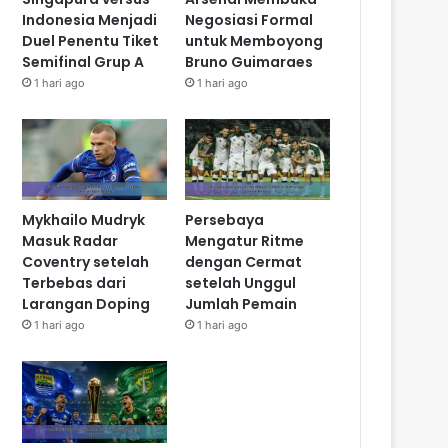
Indonesia Menjadi
Negosiasi Formal
Duel Penentu Tiket
untuk Memboyong
Semifinal Grup A
Bruno Guimaraes
1 hari ago
1 hari ago
Mykhailo Mudryk
Persebaya
Masuk Radar
Mengatur Ritme
Coventry setelah
dengan Cermat
Terbebas dari
setelah Unggul
Larangan Doping
Jumlah Pemain
1 hari ago
1 hari ago