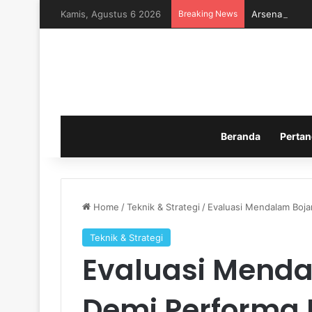
Kamis, Agustus 6 2026
Breaking News
Arsenal Memb
Beranda
Pertan
Home
/
Teknik & Strategi
/
Evaluasi Mendalam Boj
Teknik & Strategi
Evaluasi Mend
Demi Performa 