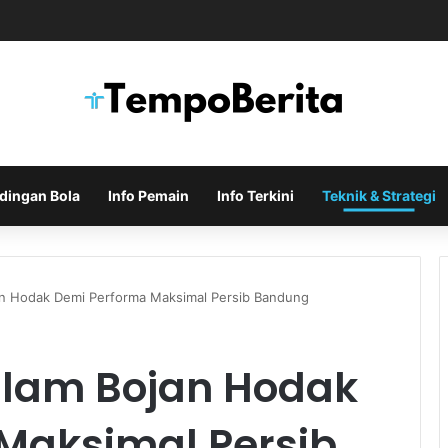
uka Negosiasi Formal untuk Memboyong Bruno Guimaraes
dingan Bola
Info Pemain
Info Terkini
Teknik & Strategi
an Hodak Demi Performa Maksimal Persib Bandung
alam Bojan Hodak
Maksimal Persib