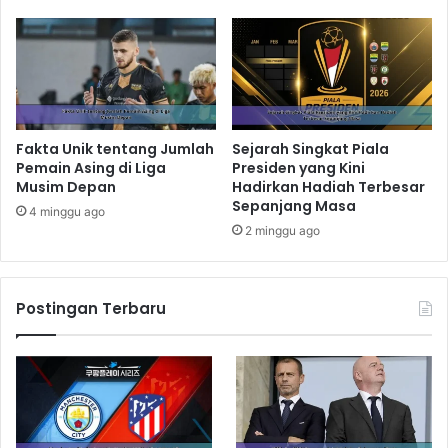
Fakta Unik tentang Jumlah
Sejarah Singkat Piala
Pemain Asing di Liga
Presiden yang Kini
Musim Depan
Hadirkan Hadiah Terbesar
Sepanjang Masa
4 minggu ago
2 minggu ago
Postingan Terbaru