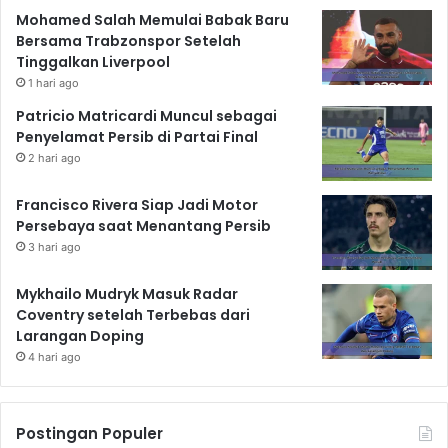
Mohamed Salah Memulai Babak Baru
Bersama Trabzonspor Setelah
Tinggalkan Liverpool
1 hari ago
Patricio Matricardi Muncul sebagai
Penyelamat Persib di Partai Final
2 hari ago
Francisco Rivera Siap Jadi Motor
Persebaya saat Menantang Persib
3 hari ago
Mykhailo Mudryk Masuk Radar
Coventry setelah Terbebas dari
Larangan Doping
4 hari ago
Postingan Populer