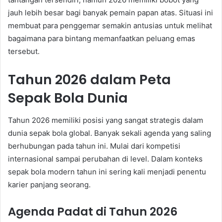
jauh lebih besar bagi banyak pemain papan atas. Situasi ini
membuat para penggemar semakin antusias untuk melihat
bagaimana para bintang memanfaatkan peluang emas
tersebut.
Tahun 2026 dalam Peta
Sepak Bola Dunia
Tahun 2026 memiliki posisi yang sangat strategis dalam
dunia sepak bola global. Banyak sekali agenda yang saling
berhubungan pada tahun ini. Mulai dari kompetisi
internasional sampai perubahan di level. Dalam konteks
sepak bola modern tahun ini sering kali menjadi penentu
karier panjang seorang.
Agenda Padat di Tahun 2026