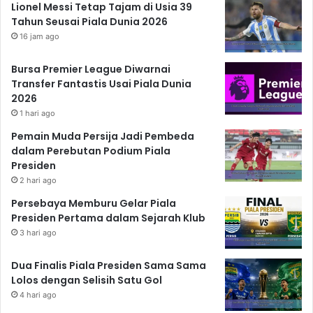
Lionel Messi Tetap Tajam di Usia 39
Tahun Seusai Piala Dunia 2026
16 jam ago
Bursa Premier League Diwarnai
Transfer Fantastis Usai Piala Dunia
2026
1 hari ago
Pemain Muda Persija Jadi Pembeda
dalam Perebutan Podium Piala
Presiden
2 hari ago
Persebaya Memburu Gelar Piala
Presiden Pertama dalam Sejarah Klub
3 hari ago
Dua Finalis Piala Presiden Sama Sama
Lolos dengan Selisih Satu Gol
4 hari ago