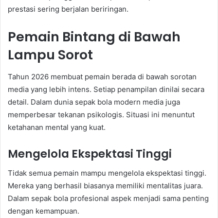
prestasi sering berjalan beriringan.
Pemain Bintang di Bawah
Lampu Sorot
Tahun 2026 membuat pemain berada di bawah sorotan
media yang lebih intens. Setiap penampilan dinilai secara
detail. Dalam dunia sepak bola modern media juga
memperbesar tekanan psikologis. Situasi ini menuntut
ketahanan mental yang kuat.
Mengelola Ekspektasi Tinggi
Tidak semua pemain mampu mengelola ekspektasi tinggi.
Mereka yang berhasil biasanya memiliki mentalitas juara.
Dalam sepak bola profesional aspek menjadi sama penting
dengan kemampuan.