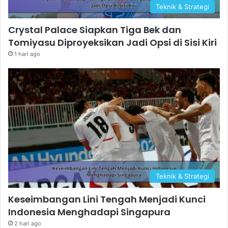
Teknik & Strategi
Crystal Palace Siapkan Tiga Bek dan
Tomiyasu Diproyeksikan Jadi Opsi di Sisi Kiri
1 hari ago
Teknik & Strategi
Keseimbangan Lini Tengah Menjadi Kunci
Indonesia Menghadapi Singapura
2 hari ago