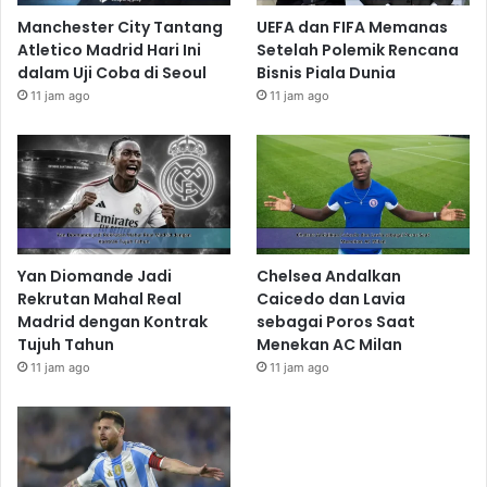
Manchester City Tantang
UEFA dan FIFA Memanas
Atletico Madrid Hari Ini
Setelah Polemik Rencana
dalam Uji Coba di Seoul
Bisnis Piala Dunia
11 jam ago
11 jam ago
Yan Diomande Jadi
Chelsea Andalkan
Rekrutan Mahal Real
Caicedo dan Lavia
Madrid dengan Kontrak
sebagai Poros Saat
Tujuh Tahun
Menekan AC Milan
11 jam ago
11 jam ago