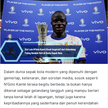
Dalam dunia sepak bola modern yang dipenuhi dengan
gemerlap, ketenaran, dan sorotan media, sosok seperti
N’Golo Kanté terasa begitu berbeda. Ia bukan hanya
dikenal sebagai gelandang tangguh yang mampu berlari
tanpa kenal lelah di lapangan, tetapi juga karena
kepribadiannya yang sederhana dan penuh kerendahan