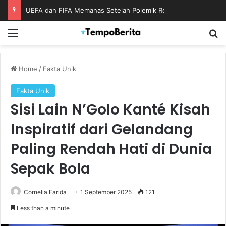
UEFA dan FIFA Memanas Setelah Polemik Rencana Bisnis Piala Dunia
Menu
S
Home
/
Fakta Unik
Fakta Unik
Sisi Lain N’Golo Kanté Kisah
Inspiratif dari Gelandang
Paling Rendah Hati di Dunia
Sepak Bola
Cornelia Farida
1 September 2025
121
Less than a minute