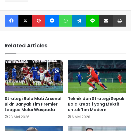
Facebook
X
Pinterest
Messenger
WhatsApp
Telegram
Line
Share via Email
Print
Related Articles
Strategi Bola Mati Arsenal
Teknik dan Strategi Sepak
Bikin Banyak Tim Premier
Bola Kreatif yang Efektif
League Mulai Waspada
untuk Tim Modern
23 Mei 2026
6 Mei 2026