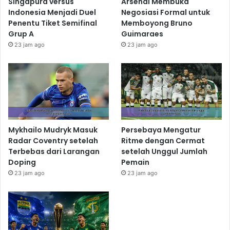
Singapura versus
Arsenal Membuka
Indonesia Menjadi Duel
Negosiasi Formal untuk
Penentu Tiket Semifinal
Memboyong Bruno
Grup A
Guimaraes
23 jam ago
23 jam ago
Mykhailo Mudryk Masuk
Persebaya Mengatur
Radar Coventry setelah
Ritme dengan Cermat
Terbebas dari Larangan
setelah Unggul Jumlah
Doping
Pemain
23 jam ago
23 jam ago