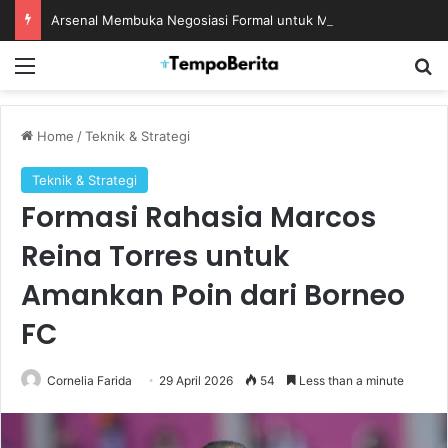
Arsenal Membuka Negosiasi Formal untuk Memboyong Bruno Guimaraes
Menu
S
Home
/
Teknik & Strategi
Teknik & Strategi
Formasi Rahasia Marcos
Reina Torres untuk
Amankan Poin dari Borneo
FC
Cornelia Farida
29 April 2026
54
Less than a minute