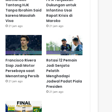
Tantang HJK
Dukungan untuk
Tanpa Ibrahim Said
Infantino Usai
karena Masalah
Rapat Krisis di
Visa
Maroko
21 jam ago
21 jam ago
Francisco Rivera
Rotasi 12 Pemain
Siap Jadi Motor
Jadi Senjata
Persebaya saat
Pelatih
Menantang Persib
Menghadapi
Jadwal Padat Piala
21 jam ago
Presiden
21 jam ago