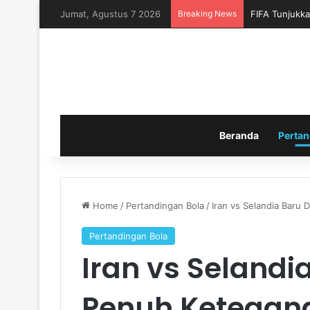
Jumat, Agustus 7 2026
Breaking News
FIFA Tunjukka
Beranda
Pertan
Home
/
Pertandingan Bola
/
Iran vs Selandia Baru 
Pertandingan Bola
Iran vs Selandi
Penuh Ketegang