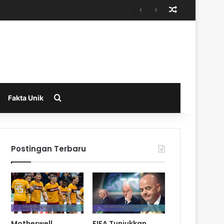
Random Arti
Search for
Fakta Unik
Postingan Terbaru
Motherwell
FIFA Tunjukkan