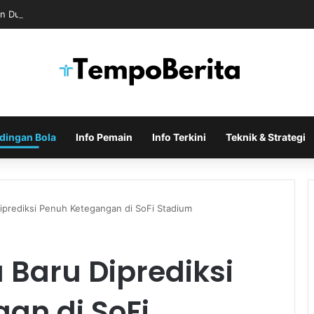
n Dukungan untuk Infantino Usai Rapat Krisis di Maroko
dingan Bola
Info Pemain
Info Terkini
Teknik & Strategi
Diprediksi Penuh Ketegangan di SoFi Stadium
a Baru Diprediksi
an di SoFi