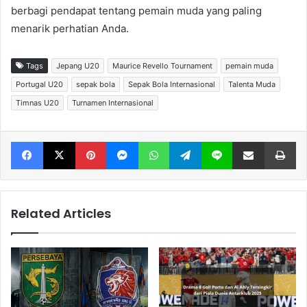
berbagi pendapat tentang pemain muda yang paling
menarik perhatian Anda.
Tags
Jepang U20
Maurice Revello Tournament
pemain muda
Portugal U20
sepak bola
Sepak Bola Internasional
Talenta Muda
Timnas U20
Turnamen Internasional
Facebook
X
Pinterest
Messenger
WhatsApp
Telegram
Line
Share via Email
Print
Related Articles