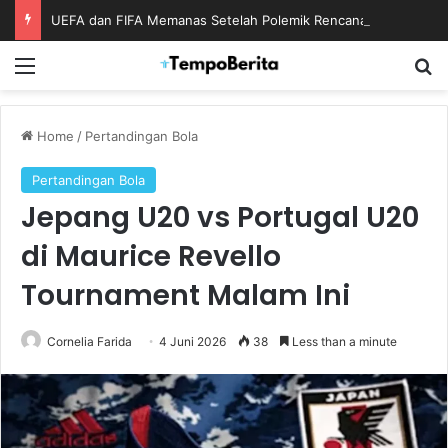
UEFA dan FIFA Memanas Setelah Polemik Rencana Bisnis Piala Dunia
Menu
S
Home
/
Pertandingan Bola
Pertandingan Bola
Jepang U20 vs Portugal U20
di Maurice Revello
Tournament Malam Ini
Cornelia Farida
4 Juni 2026
38
Less than a minute