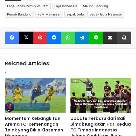
Laga Panas Persib Vs Psm
Liga Indonesia
Maung Bandung
Persib Bandung
PSM Makassar
sepak bola
Sepak Bola Nasional
Facebook
X
Pinterest
Messenger
WhatsApp
Telegram
Line
Share via Email
Print
Related Articles
Momentum Kebangkitan
Update Terbaru dari Bali!
Arema FC: Kemenangan
Simak Kegiatan Hari Kedua
Telak yang Bikin Klasemen
TC Timnas Indonesia
Memanas
Jelang Kualifikasi Piala