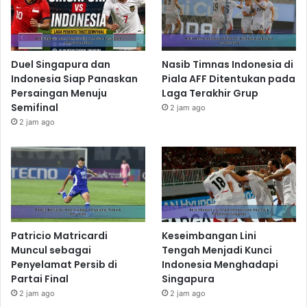
Duel Singapura dan
Nasib Timnas Indonesia di
Indonesia Siap Panaskan
Piala AFF Ditentukan pada
Persaingan Menuju
Laga Terakhir Grup
Semifinal
2 jam ago
2 jam ago
Patricio Matricardi
Keseimbangan Lini
Muncul sebagai
Tengah Menjadi Kunci
Penyelamat Persib di
Indonesia Menghadapi
Partai Final
Singapura
2 jam ago
2 jam ago