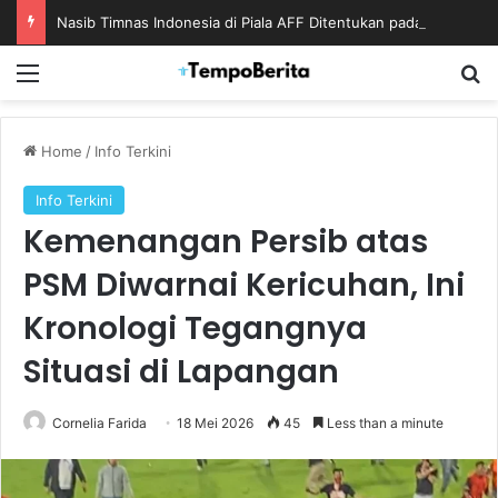
Nasib Timnas Indonesia di Piala AFF Ditentukan pada Laga Terakhir Grup
Menu
S
Home
/
Info Terkini
Info Terkini
Kemenangan Persib atas
PSM Diwarnai Kericuhan, Ini
Kronologi Tegangnya
Situasi di Lapangan
Cornelia Farida
18 Mei 2026
45
Less than a minute