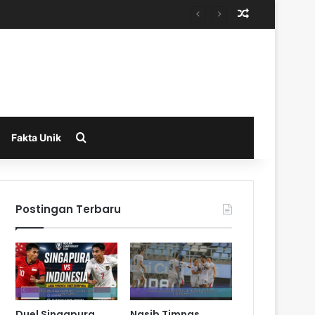
Random Arti
Search for
Fakta Unik
Postingan Terbaru
Duel Singapura
Nasib Timnas