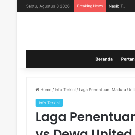
Sabtu, Agustus 8 2026
Breaking News
Nasib Timnas 
Beranda
Pertan
Home
/
Info Terkini
/
Laga Penentuan! Madura Unite
Info Terkini
Laga Penentuan
vs Dewa United 