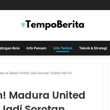
Indonesia di Piala AFF Ditentukan pada Laga Terakhir Grup
dingan Bola
Info Pemain
Info Terkini
Teknik & Strategi
d vs Dewa United Jadi Sorotan Utama Hari Ini
! Madura United
Jadi Sorotan