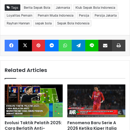
Tags
Berita Sepak Bola
Jakmania
Klub Sepak Bola Indonesia
Loyalitas Pemain
Pemain Muda Indonesia
Persija
Persija Jakarta
Rayhan Hannan
sepak bola
Sepak Bola Indonesia
Facebook
X
Pinterest
Messenger
WhatsApp
Telegram
Line
Share via Email
Print
Related Articles
Evolusi Taktik Pelatih 2025:
Fenomena Baru Serie A
Cara Berlatih Anti-
2026 Ketika Kiper Italia