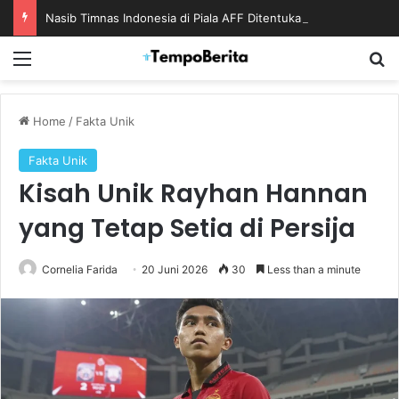
Nasib Timnas Indonesia di Piala AFF Ditentukan pada Laga Terakhir Grup
Menu
S
Home
/
Fakta Unik
Fakta Unik
Kisah Unik Rayhan Hannan
yang Tetap Setia di Persija
Cornelia Farida
20 Juni 2026
30
Less than a minute