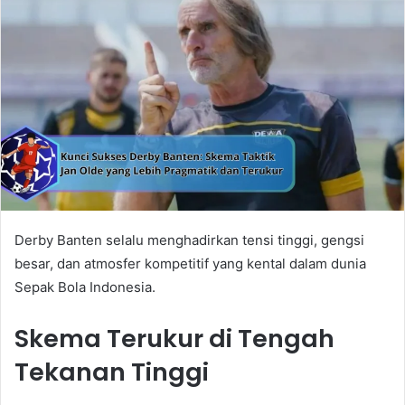
Derby Banten selalu menghadirkan tensi tinggi, gengsi
besar, dan atmosfer kompetitif yang kental dalam dunia
Sepak Bola Indonesia.
Skema Terukur di Tengah
Tekanan Tinggi