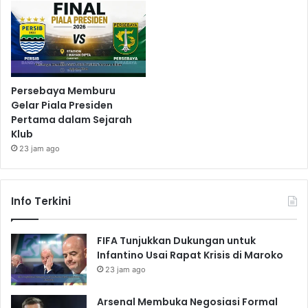
Persebaya Memburu
Gelar Piala Presiden
Pertama dalam Sejarah
Klub
23 jam ago
Info Terkini
FIFA Tunjukkan Dukungan untuk
Infantino Usai Rapat Krisis di Maroko
23 jam ago
Arsenal Membuka Negosiasi Formal