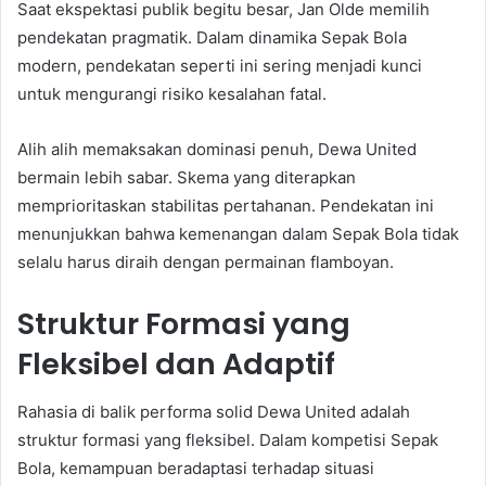
Saat ekspektasi publik begitu besar, Jan Olde memilih
pendekatan pragmatik. Dalam dinamika Sepak Bola
modern, pendekatan seperti ini sering menjadi kunci
untuk mengurangi risiko kesalahan fatal.
Alih alih memaksakan dominasi penuh, Dewa United
bermain lebih sabar. Skema yang diterapkan
memprioritaskan stabilitas pertahanan. Pendekatan ini
menunjukkan bahwa kemenangan dalam Sepak Bola tidak
selalu harus diraih dengan permainan flamboyan.
Struktur Formasi yang
Fleksibel dan Adaptif
Rahasia di balik performa solid Dewa United adalah
struktur formasi yang fleksibel. Dalam kompetisi Sepak
Bola, kemampuan beradaptasi terhadap situasi