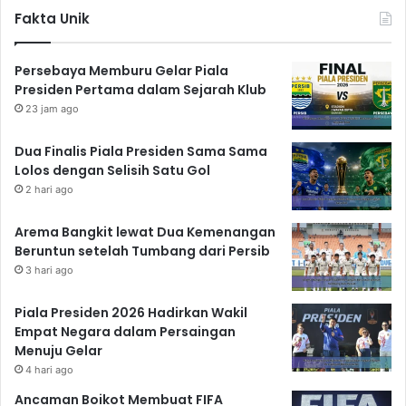
Fakta Unik
Persebaya Memburu Gelar Piala
Presiden Pertama dalam Sejarah Klub
23 jam ago
Dua Finalis Piala Presiden Sama Sama
Lolos dengan Selisih Satu Gol
2 hari ago
Arema Bangkit lewat Dua Kemenangan
Beruntun setelah Tumbang dari Persib
3 hari ago
Piala Presiden 2026 Hadirkan Wakil
Empat Negara dalam Persaingan
Menuju Gelar
4 hari ago
Ancaman Boikot Membuat FIFA