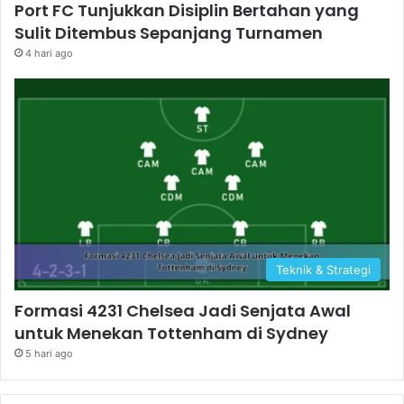
Port FC Tunjukkan Disiplin Bertahan yang
Sulit Ditembus Sepanjang Turnamen
4 hari ago
Teknik & Strategi
Formasi 4231 Chelsea Jadi Senjata Awal
untuk Menekan Tottenham di Sydney
5 hari ago