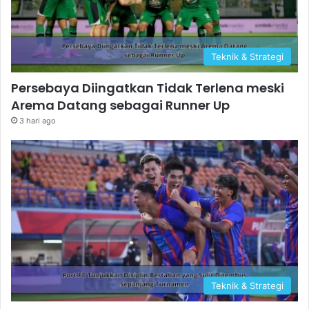
Teknik & Strategi
Persebaya Diingatkan Tidak Terlena meski
Arema Datang sebagai Runner Up
3 hari ago
Teknik & Strategi