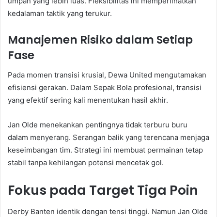
umpan yang lebih luas. Fleksibilitas ini memperlihatkan
kedalaman taktik yang terukur.
Manajemen Risiko dalam Setiap
Fase
Pada momen transisi krusial, Dewa United mengutamakan
efisiensi gerakan. Dalam Sepak Bola profesional, transisi
yang efektif sering kali menentukan hasil akhir.
Jan Olde menekankan pentingnya tidak terburu buru
dalam menyerang. Serangan balik yang terencana menjaga
keseimbangan tim. Strategi ini membuat permainan tetap
stabil tanpa kehilangan potensi mencetak gol.
Fokus pada Target Tiga Poin
Derby Banten identik dengan tensi tinggi. Namun Jan Olde