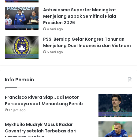
Antusiasme Suporter Meningkat
Menjelang Babak Semifinal Piala
Presiden 2026
4 hari ago
PSSI Bersiap Gelar Kongres Tahunan
Menjelang Duel Indonesia dan Vietnam
5 hari ago
Info Pemain
Francisco Rivera Siap Jadi Motor
Persebaya saat Menantang Persib
17 jam ago
Mykhailo Mudryk Masuk Radar
Coventry setelah Terbebas dari