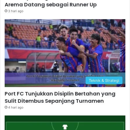
Arema Datang sebagai Runner Up
3 hari ago
Teknik & Strategi
Port FC Tunjukkan Disiplin Bertahan yang
Sulit Ditembus Sepanjang Turnamen
4 hari ago