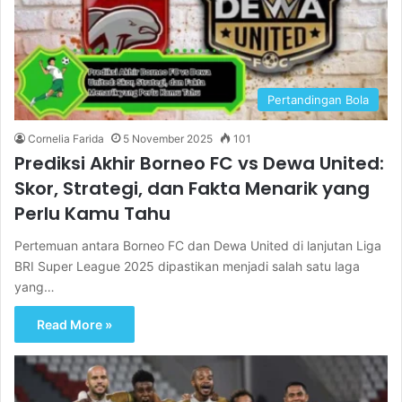
Pertandingan Bola
Cornelia Farida
5 November 2025
101
Prediksi Akhir Borneo FC vs Dewa United:
Skor, Strategi, dan Fakta Menarik yang
Perlu Kamu Tahu
Pertemuan antara Borneo FC dan Dewa United di lanjutan Liga
BRI Super League 2025 dipastikan menjadi salah satu laga
yang…
Read More »