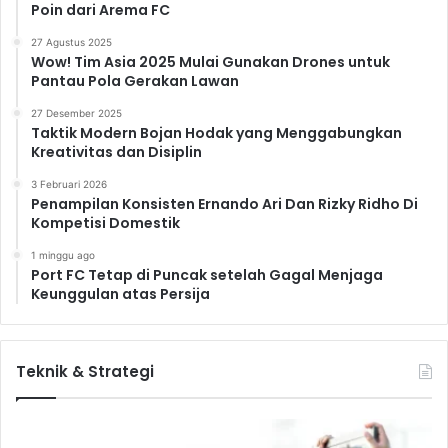
Poin dari Arema FC
27 Agustus 2025
Wow! Tim Asia 2025 Mulai Gunakan Drones untuk
Pantau Pola Gerakan Lawan
27 Desember 2025
Taktik Modern Bojan Hodak yang Menggabungkan
Kreativitas dan Disiplin
3 Februari 2026
Penampilan Konsisten Ernando Ari Dan Rizky Ridho Di
Kompetisi Domestik
1 minggu ago
Port FC Tetap di Puncak setelah Gagal Menjaga
Keunggulan atas Persija
Teknik & Strategi