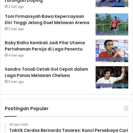
Larangan Doping
2 hari ago
Toni Firmansyah Bawa Kepercayaan
Diri Tinggi Jelang Duel Melawan Arema
3 hari ago
Rizky Ridho Kembali Jadi Pilar Utama
Pertahanan Persija di Laga Penentu
4 hari ago
Sandro Tonali Cetak Gol Cepat dalam
Laga Panas Melawan Chelsea
5 hari ago
Postingan Populer
28 April 2026
Taktik Cerdas Bernardo Tavares: Kunci Persebaya Curi