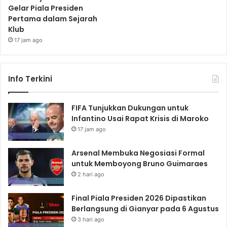
Gelar Piala Presiden
Pertama dalam Sejarah
Klub
17 jam ago
Info Terkini
FIFA Tunjukkan Dukungan untuk
Infantino Usai Rapat Krisis di Maroko
17 jam ago
Arsenal Membuka Negosiasi Formal
untuk Memboyong Bruno Guimaraes
2 hari ago
Final Piala Presiden 2026 Dipastikan
Berlangsung di Gianyar pada 6 Agustus
3 hari ago