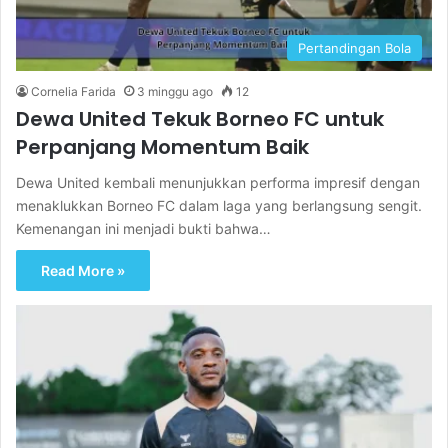
Pertandingan Bola
Cornelia Farida
3 minggu ago
12
Dewa United Tekuk Borneo FC untuk
Perpanjang Momentum Baik
Dewa United kembali menunjukkan performa impresif dengan
menaklukkan Borneo FC dalam laga yang berlangsung sengit.
Kemenangan ini menjadi bukti bahwa…
Read More »