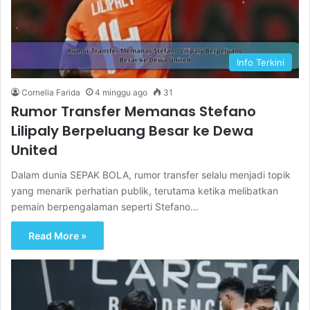
Info Terkini
Cornelia Farida
4 minggu ago
31
Rumor Transfer Memanas Stefano
Lilipaly Berpeluang Besar ke Dewa
United
Dalam dunia SEPAK BOLA, rumor transfer selalu menjadi topik
yang menarik perhatian publik, terutama ketika melibatkan
pemain berpengalaman seperti Stefano…
Read More »