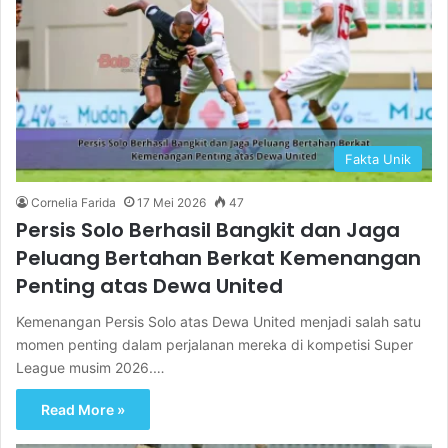
Fakta Unik
Cornelia Farida
17 Mei 2026
47
Persis Solo Berhasil Bangkit dan Jaga
Peluang Bertahan Berkat Kemenangan
Penting atas Dewa United
Kemenangan Persis Solo atas Dewa United menjadi salah satu
momen penting dalam perjalanan mereka di kompetisi Super
League musim 2026.…
Read More »