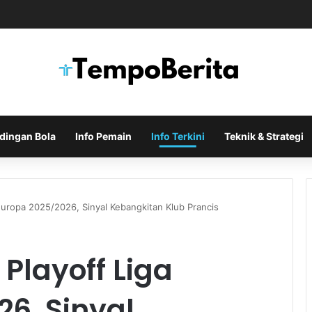
ero Masuk Radar Arsenal Saat Tottenham Enggan Lepas Sang Kapten
dingan Bola
Info Pemain
Info Terkini
Teknik & Strategi
 Europa 2025/2026, Sinyal Kebangkitan Klub Prancis
 Playoff Liga
6, Sinyal