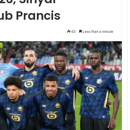
ub Prancis
63
Less than a minute