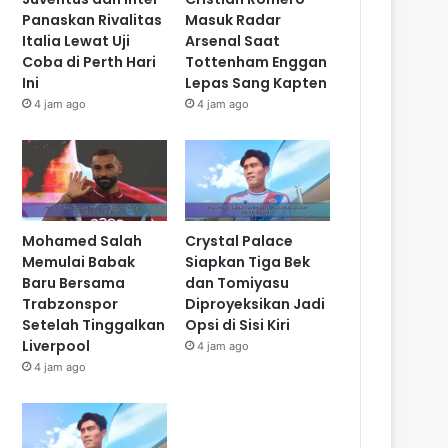
Panaskan Rivalitas
Masuk Radar
Italia Lewat Uji
Arsenal Saat
Coba di Perth Hari
Tottenham Enggan
Ini
Lepas Sang Kapten
4 jam ago
4 jam ago
Mohamed Salah
Crystal Palace
Memulai Babak
Siapkan Tiga Bek
Baru Bersama
dan Tomiyasu
Trabzonspor
Diproyeksikan Jadi
Setelah Tinggalkan
Opsi di Sisi Kiri
Liverpool
4 jam ago
4 jam ago