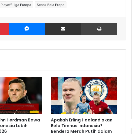
Playoff Liga Europa
Sepak Bola Eropa
Pinterest
Messenger
Share via Email
Print
ohn Herdman Bawa
Apakah Erling Haaland akan
onesia Lebih
Bela Timnas Indonesia?
2026
Bendera Merah Putih dalam