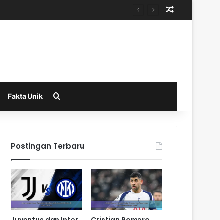
Random Arti
Search for
Fakta Unik
Postingan Terbaru
Juventus dan Inter
Cristian Romero