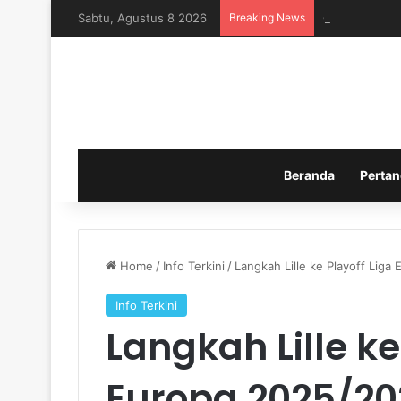
Sabtu, Agustus 8 2026
Breaking News
Cristian Rom
Beranda
Pertan
Home
/
Info Terkini
/
Langkah Lille ke Playoff Liga
Info Terkini
Langkah Lille ke
Europa 2025/202