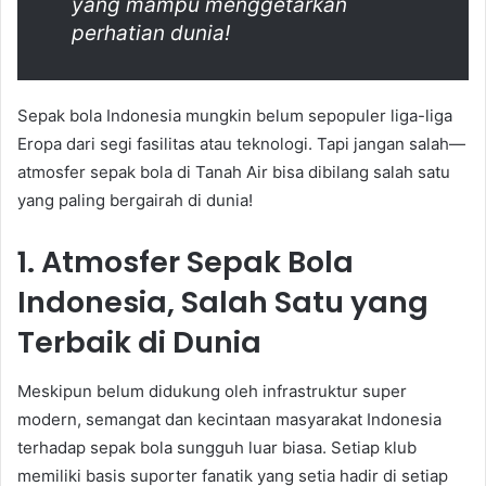
yang mampu menggetarkan
perhatian dunia!
Sepak bola Indonesia mungkin belum sepopuler liga-liga
Eropa dari segi fasilitas atau teknologi. Tapi jangan salah—
atmosfer sepak bola di Tanah Air bisa dibilang salah satu
yang paling bergairah di dunia!
1. Atmosfer Sepak Bola
Indonesia, Salah Satu yang
Terbaik di Dunia
Meskipun belum didukung oleh infrastruktur super
modern, semangat dan kecintaan masyarakat Indonesia
terhadap sepak bola sungguh luar biasa. Setiap klub
memiliki basis suporter fanatik yang setia hadir di setiap