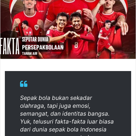
Sepak bola bukan sekadar
olahraga, tapi juga emosi,
semangat, dan identitas bangsa.
Yuk, telusuri fakta-fakta luar biasa
dari dunia sepak bola Indonesia