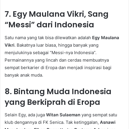
7. Egy Maulana Vikri, Sang
“Messi” dari Indonesia
Satu nama yang tak bisa dilewatkan adalah
Egy Maulana
Vikri
. Bakatnya luar biasa, hingga banyak yang
menjulukinya sebagai “Messi-nya Indonesia”.
Permainannya yang lincah dan cerdas membuatnya
sempat berkarier di Eropa dan menjadi inspirasi bagi
banyak anak muda.
8. Bintang Muda Indonesia
yang Berkiprah di Eropa
Selain Egy, ada juga
Witan Sulaeman
yang sempat satu
klub dengannya di FK Senica. Tak ketinggalan,
Asnawi