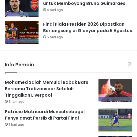
untuk Memboyong Bruno Guimaraes
4 hari ago
Final Piala Presiden 2026 Dipastikan
Berlangsung di Gianyar pada 6 Agustus
5 hari ago
Info Pemain
Mohamed Salah Memulai Babak Baru
Bersama Trabzonspor Setelah
Tinggalkan Liverpool
8 jam ago
Patricio Matricardi Muncul sebagai
Penyelamat Persib di Partai Final
1 hari ago