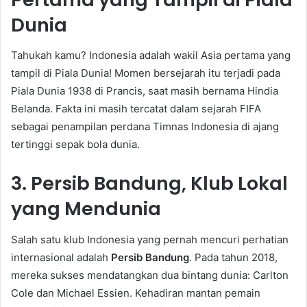
Dunia
Tahukah kamu? Indonesia adalah wakil Asia pertama yang
tampil di Piala Dunia! Momen bersejarah itu terjadi pada
Piala Dunia 1938 di Prancis, saat masih bernama Hindia
Belanda. Fakta ini masih tercatat dalam sejarah FIFA
sebagai penampilan perdana Timnas Indonesia di ajang
tertinggi sepak bola dunia.
3. Persib Bandung, Klub Lokal
yang Mendunia
Salah satu klub Indonesia yang pernah mencuri perhatian
internasional adalah
Persib Bandung
. Pada tahun 2018,
mereka sukses mendatangkan dua bintang dunia: Carlton
Cole dan Michael Essien. Kehadiran mantan pemain