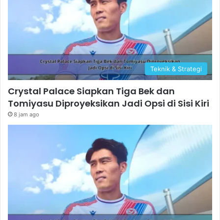
Teknik & Strategi
Crystal Palace Siapkan Tiga Bek dan
Tomiyasu Diproyeksikan Jadi Opsi di Sisi Kiri
8 jam ago