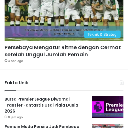
Teknik & Strategi
Persebaya Mengatur Ritme dengan Cermat
setelah Unggul Jumlah Pemain
4 hari ago
Fakta Unik
Bursa Premier League Diwarnai
Transfer Fantastis Usai Piala Dunia
2026
8 jam ago
Pemain Muda Persija Jadi Pembeda