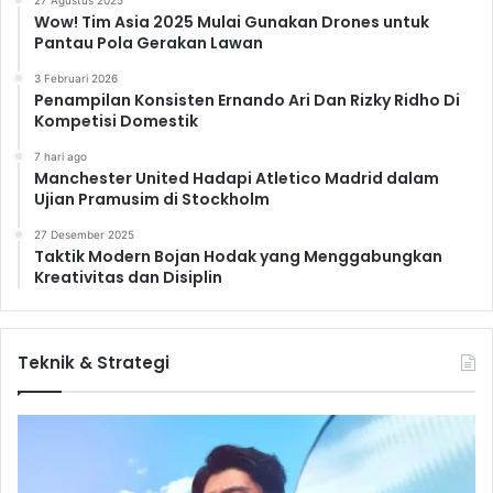
Wow! Tim Asia 2025 Mulai Gunakan Drones untuk
Pantau Pola Gerakan Lawan
3 Februari 2026
Penampilan Konsisten Ernando Ari Dan Rizky Ridho Di
Kompetisi Domestik
7 hari ago
Manchester United Hadapi Atletico Madrid dalam
Ujian Pramusim di Stockholm
27 Desember 2025
Taktik Modern Bojan Hodak yang Menggabungkan
Kreativitas dan Disiplin
Teknik & Strategi