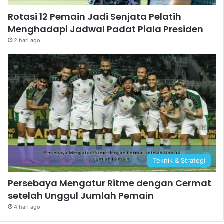
Rotasi 12 Pemain Jadi Senjata Pelatih
Menghadapi Jadwal Padat Piala Presiden
2 hari ago
Teknik & Strategi
Persebaya Mengatur Ritme dengan Cermat
setelah Unggul Jumlah Pemain
4 hari ago