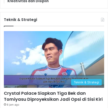
Kreativitas dan Disiplin
Teknik & Strategi
Teknik & Strategi
Crystal Palace Siapkan Tiga Bek dan
Tomiyasu Diproyeksikan Jadi Opsi di Sisi Kiri
8 jam ago