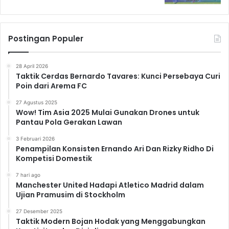
Postingan Populer
28 April 2026
Taktik Cerdas Bernardo Tavares: Kunci Persebaya Curi
Poin dari Arema FC
27 Agustus 2025
Wow! Tim Asia 2025 Mulai Gunakan Drones untuk
Pantau Pola Gerakan Lawan
3 Februari 2026
Penampilan Konsisten Ernando Ari Dan Rizky Ridho Di
Kompetisi Domestik
7 hari ago
Manchester United Hadapi Atletico Madrid dalam
Ujian Pramusim di Stockholm
27 Desember 2025
Taktik Modern Bojan Hodak yang Menggabungkan