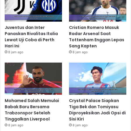
Juventus dan Inter
Cristian Romero Masuk
Panaskan Rivalitas Italia
Radar Arsenal Saat
Lewat Uji Coba di Perth
Tottenham Enggan Lepas
Hari Ini
Sang Kapten
8 jam ago
8 jam ago
Mohamed Salah Memulai
Crystal Palace Siapkan
Babak Baru Bersama
Tiga Bek dan Tomiyasu
Trabzonspor Setelah
Diproyeksikan Jadi Opsi di
Tinggalkan Liverpool
Sisi Kiri
8 jam ago
8 jam ago