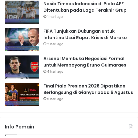
Nasib Timnas Indonesia di Piala AFF
Ditentukan pada Laga Terakhir Grup
1 hari ago
FIFA Tunjukkan Dukungan untuk
Infantino Usai Rapat Krisis di Maroko
2 hari ago
Arsenal Membuka Negosiasi Formal
untuk Memboyong Bruno Guimaraes
4 hari ago
Final Piala Presiden 2026 Dipastikan
Berlangsung di Gianyar pada 6 Agustus
5 hari ago
Info Pemain