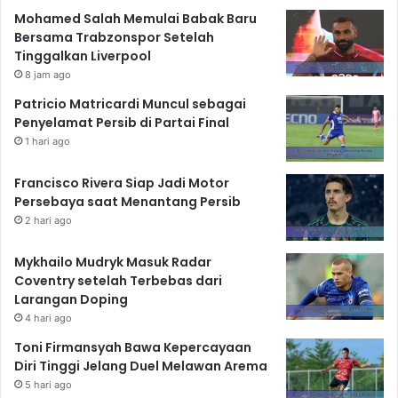
Mohamed Salah Memulai Babak Baru
Bersama Trabzonspor Setelah
Tinggalkan Liverpool
8 jam ago
Patricio Matricardi Muncul sebagai
Penyelamat Persib di Partai Final
1 hari ago
Francisco Rivera Siap Jadi Motor
Persebaya saat Menantang Persib
2 hari ago
Mykhailo Mudryk Masuk Radar
Coventry setelah Terbebas dari
Larangan Doping
4 hari ago
Toni Firmansyah Bawa Kepercayaan
Diri Tinggi Jelang Duel Melawan Arema
5 hari ago