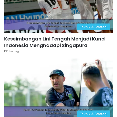
Teknik & Strategi
Keseimbangan Lini Tengah Menjadi Kunci
Indonesia Menghadapi Singapura
1 hari ago
Teknik & Strategi