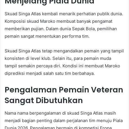
Menjelang Piala Dunia
Skuad Singa Atlas kembali menarik perhatian publik dunia.
Komposisi skuad Maroko membuat banyak pengamat
memberikan pujian. Dalam dunia Sepak Bola, pemilihan
pemain sangat menentukan performa tim.
Skuad Singa Atlas tetap mengandalkan pemain yang tampil
konsisten di level klub. Selain itu, para pemain muda
tampil semakin percaya diri. Kondisi ini membuat Maroko
diprediksi menjadi salah satu tim berbahaya.
Pengalaman Pemain Veteran
Sangat Dibutuhkan
Nama nama berpengalaman di skuad Singa Atlas masih
menjadi bagian penting dalam perjalanan tim menuju Piala
Dunia 2026. Pengalaman bermain di kompetisi Eropa