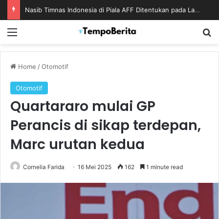
Nasib Timnas Indonesia di Piala AFF Ditentukan pada Laga Terakhir Grup
Menu
S
Home
/
Otomotif
Otomotif
Quartararo mulai GP
Perancis di sikap terdepan,
Marc urutan kedua
Cornelia Farida
16 Mei 2025
162
1 minute read