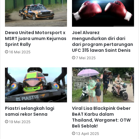
Dewa United Motorsport x
Joel Alvarez
MSRT juara umum Kejurnas
mengundurkan diri dari
Sprint Rally
dari program pertarungan
UFC 315 lawan Saint Denis
16 Mei 2025
7 Mei 2025
Piastri selangkah lagi
Viral Lisa Blackpink Geber
samai rekor Senna
BeAT Karbu dalam
Thailand, Warganet: OTW
19 Mei 2025
Beli Seblak!
13 April 2025