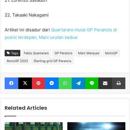
​​​​​​​21. Lorenzo Savadori
​​​​​​​22. Takaaki Nakagami
Artikel ini disadur dari
Quartararo mulai GP Perancis di
posisi terdepan, Marc urutan kedua
Tags
Fabio Quartararo
GP Perancis
Marc Marquez
MotoGP
MotoGP 2025
Starting grid GP Perancis
Facebook
X
Pinterest
Messenger
WhatsApp
Telegram
Line
Share via Email
Print
Related Articles