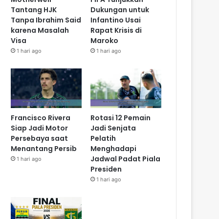
Tantang HJK
Dukungan untuk
Tanpa Ibrahim Said
Infantino Usai
karena Masalah
Rapat Krisis di
Visa
Maroko
1 hari ago
1 hari ago
Francisco Rivera
Rotasi 12 Pemain
Siap Jadi Motor
Jadi Senjata
Persebaya saat
Pelatih
Menantang Persib
Menghadapi
Jadwal Padat Piala
1 hari ago
Presiden
1 hari ago