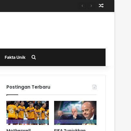
Random Arti
Search for
Fakta Unik
Postingan Terbaru
Motherwell
FIFA Tunjukkan