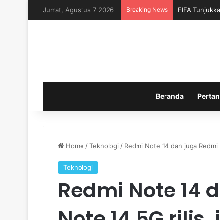
Jumat, Agustus 7 2026
Breaking News
FIFA Tunjukka
Beranda
Pertan
Home
/
Teknologi
/
Redmi Note 14 dan juga Redmi No
Teknologi
Redmi Note 14 
Note 14 5G rilis,