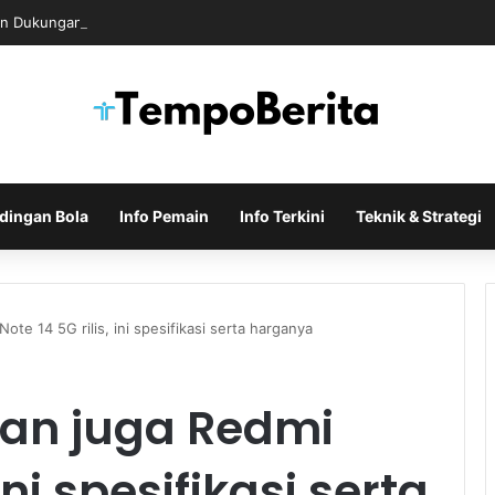
n Dukungan untuk Infantino Usai Rapat Krisis di Maroko
dingan Bola
Info Pemain
Info Terkini
Teknik & Strategi
te 14 5G rilis, ini spesifikasi serta harganya
dan juga Redmi
 ini spesifikasi serta