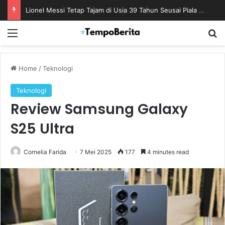
Juventus dan Inter Panaskan Rivalitas Italia Lewat Uji Coba di Perth Hari Ini
Menu
S
Home
/
Teknologi
Teknologi
Review Samsung Galaxy
S25 Ultra
Cornelia Farida
7 Mei 2025
177
4 minutes read