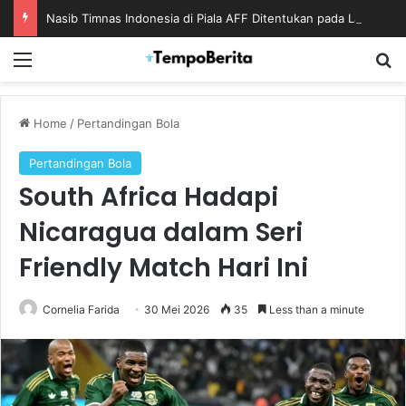
Nasib Timnas Indonesia di Piala AFF Ditentukan pada Laga Terakhir Grup
Menu
S
Home
/
Pertandingan Bola
Pertandingan Bola
South Africa Hadapi
Nicaragua dalam Seri
Friendly Match Hari Ini
Cornelia Farida
30 Mei 2026
35
Less than a minute