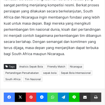
sangat penting menjelang kompetisi resmi. Berkat proses
persiapan yang dilakukan secara berkelanjutan, South
Africa dan Nicaragua ingin membangun fondasi yang lebih
kuat untuk masa depan. Bagi mereka yang mengikuti
perkembangan tim nasional dunia, kisah dari pertandingan
ini menjadi contoh bagaimana perkembangan tim dibangun
secara bertahap. Dengan semangat dan komitmen yang
terus dijaga, masa depan yang menjanjikan dapat terbuka
bagi South Africa maupun Nicaragua.
Tags
Analisis Sepak Bola
Friendly Match
Nicaragua
Pertandingan Persahabatan
sepak bola
Sepak Bola Internasional
South Africa
Tim Nasional
Facebook
X
Pinterest
Messenger
WhatsApp
Telegram
Line
Share via Email
Print