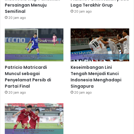
Persaingan Menuju
Laga Terakhir Grup
Semifinal
20 jam ago
20 jam ago
Patricio Matricardi
Keseimbangan Lini
Muncul sebagai
Tengah Menjadi Kunci
Penyelamat Persib di
Indonesia Menghadapi
Partai Final
Singapura
20 jam ago
20 jam ago