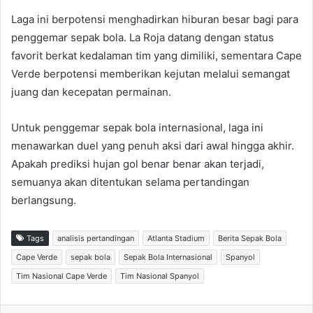
Laga ini berpotensi menghadirkan hiburan besar bagi para
penggemar sepak bola. La Roja datang dengan status
favorit berkat kedalaman tim yang dimiliki, sementara Cape
Verde berpotensi memberikan kejutan melalui semangat
juang dan kecepatan permainan.
Untuk penggemar sepak bola internasional, laga ini
menawarkan duel yang penuh aksi dari awal hingga akhir.
Apakah prediksi hujan gol benar benar akan terjadi,
semuanya akan ditentukan selama pertandingan
berlangsung.
Tags
analisis pertandingan
Atlanta Stadium
Berita Sepak Bola
Cape Verde
sepak bola
Sepak Bola Internasional
Spanyol
Tim Nasional Cape Verde
Tim Nasional Spanyol