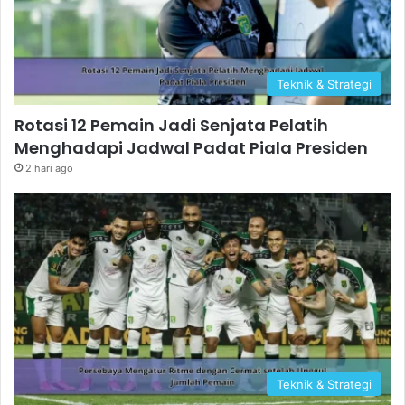
Teknik & Strategi
Rotasi 12 Pemain Jadi Senjata Pelatih
Menghadapi Jadwal Padat Piala Presiden
2 hari ago
Teknik & Strategi