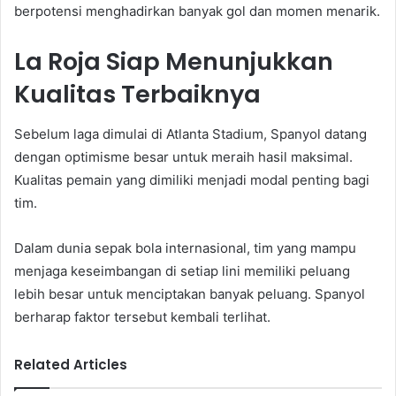
berpotensi menghadirkan banyak gol dan momen menarik.
La Roja Siap Menunjukkan
Kualitas Terbaiknya
Sebelum laga dimulai di Atlanta Stadium, Spanyol datang
dengan optimisme besar untuk meraih hasil maksimal.
Kualitas pemain yang dimiliki menjadi modal penting bagi
tim.
Dalam dunia sepak bola internasional, tim yang mampu
menjaga keseimbangan di setiap lini memiliki peluang
lebih besar untuk menciptakan banyak peluang. Spanyol
berharap faktor tersebut kembali terlihat.
Related Articles