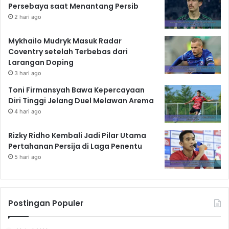
Persebaya saat Menantang Persib
2 hari ago
Mykhailo Mudryk Masuk Radar
Coventry setelah Terbebas dari
Larangan Doping
3 hari ago
Toni Firmansyah Bawa Kepercayaan
Diri Tinggi Jelang Duel Melawan Arema
4 hari ago
Rizky Ridho Kembali Jadi Pilar Utama
Pertahanan Persija di Laga Penentu
5 hari ago
Postingan Populer