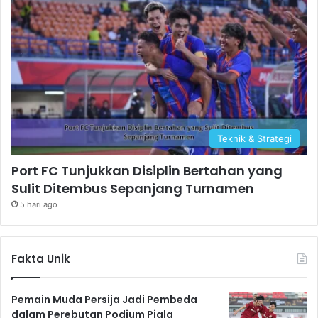
Teknik & Strategi
Port FC Tunjukkan Disiplin Bertahan yang
Sulit Ditembus Sepanjang Turnamen
5 hari ago
Fakta Unik
Pemain Muda Persija Jadi Pembeda
dalam Perebutan Podium Piala