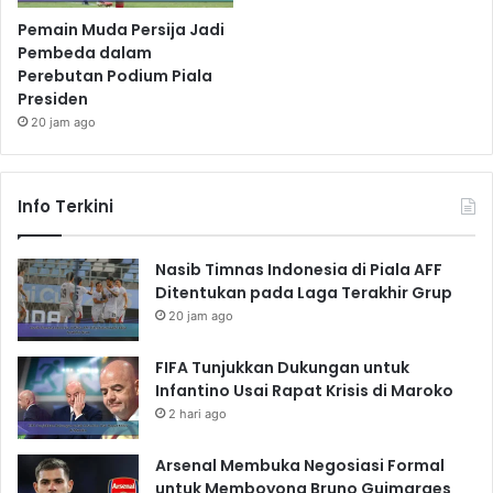
Pemain Muda Persija Jadi
Pembeda dalam
Perebutan Podium Piala
Presiden
20 jam ago
Info Terkini
Nasib Timnas Indonesia di Piala AFF
Ditentukan pada Laga Terakhir Grup
20 jam ago
FIFA Tunjukkan Dukungan untuk
Infantino Usai Rapat Krisis di Maroko
2 hari ago
Arsenal Membuka Negosiasi Formal
untuk Memboyong Bruno Guimaraes