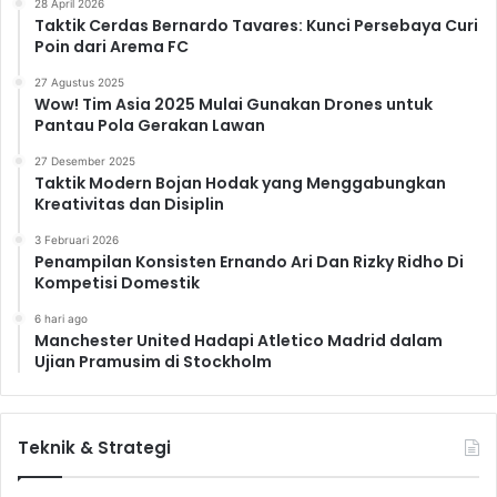
28 April 2026
Taktik Cerdas Bernardo Tavares: Kunci Persebaya Curi
Poin dari Arema FC
27 Agustus 2025
Wow! Tim Asia 2025 Mulai Gunakan Drones untuk
Pantau Pola Gerakan Lawan
27 Desember 2025
Taktik Modern Bojan Hodak yang Menggabungkan
Kreativitas dan Disiplin
3 Februari 2026
Penampilan Konsisten Ernando Ari Dan Rizky Ridho Di
Kompetisi Domestik
6 hari ago
Manchester United Hadapi Atletico Madrid dalam
Ujian Pramusim di Stockholm
Teknik & Strategi