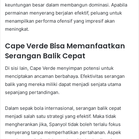
keuntungan besar dalam membangun dominasi. Apabila
permainan menyerang berjalan efektif, peluang untuk
menampilkan performa ofensif yang impresif akan
meningkat.
Cape Verde Bisa Memanfaatkan
Serangan Balik Cepat
Di sisi lain, Cape Verde menyimpan potensi untuk
menciptakan ancaman berbahaya. Efektivitas serangan
balik yang mereka miliki dapat menjadi senjata utama
sepanjang pertandingan.
Dalam sepak bola internasional, serangan balik cepat
menjadi salah satu strategi yang efektif. Maka tidak
mengherankan jika, Spanyol tidak boleh terlalu fokus
menyerang tanpa memperhatikan pertahanan. Aspek