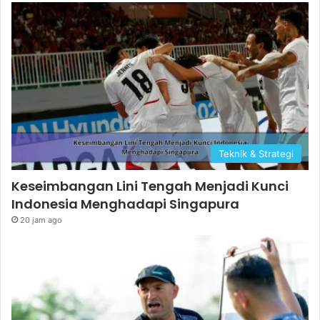
Teknik & Strategi
Keseimbangan Lini Tengah Menjadi Kunci
Indonesia Menghadapi Singapura
20 jam ago