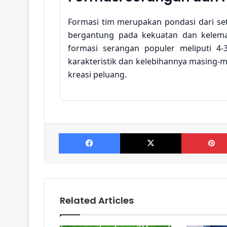
Formasi tim merupakan pondasi dari set
bergantung pada kekuatan dan kelema
formasi serangan populer meliputi 4-3-
karakteristik dan kelebihannya masing-m
kreasi peluang.
4-3-3: Kecepatan dan Lebar
Formasi 4-3-3 menekankan kecepatan d
Facebook
X
depan, tim dapat memanfaatkan ruang
melalui sayap. Keunggulan formasi ini t
dapat bertukar posisi dan menciptakan
ini juga rentan terhadap serangan balik j
Related Articles
Related Articles
Keseimbangan Lini Teng