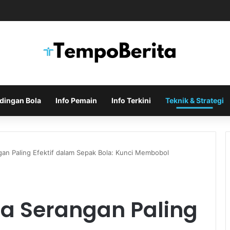
Indonesia di Piala AFF Ditentukan pada Laga Terakhir Grup
dingan Bola
Info Pemain
Info Terkini
Teknik & Strategi
gan Paling Efektif dalam Sepak Bola: Kunci Membobol
la Serangan Paling