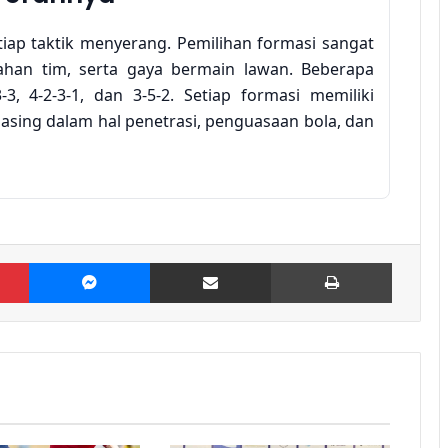
iap taktik menyerang. Pemilihan formasi sangat
han tim, serta gaya bermain lawan. Beberapa
3, 4-2-3-1, dan 3-5-2. Setiap formasi memiliki
asing dalam hal penetrasi, penguasaan bola, dan
an lebar serangan. Dengan tiga penyerang di
Pinterest
Messenger
Share via Email
Print
 dengan baik dan menciptakan banyak peluang
erletak pada fleksibilitasnya; para pemain sayap
 kejutan bagi pertahanan lawan. Namun, formasi
ika pertahanan tidak solid.
ah
Rotasi 12 Pemain Jadi