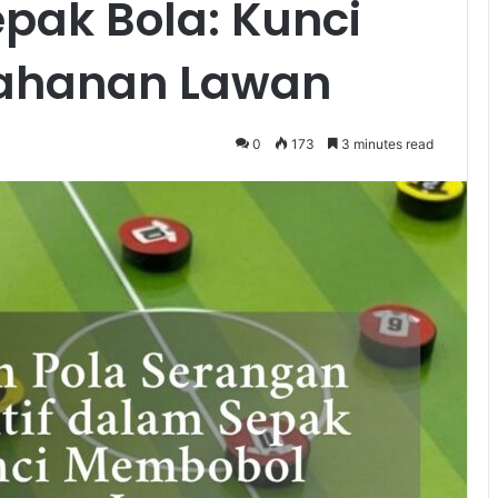
epak Bola: Kunci
ahanan Lawan
0
173
3 minutes read