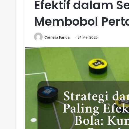
Efektif dalam S
Membobol Pert
Cornelia Farida
31 Mei 2025