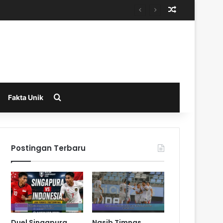
Random Arti
Search for
Fakta Unik
Postingan Terbaru
Duel Singapura
Nasib Timnas