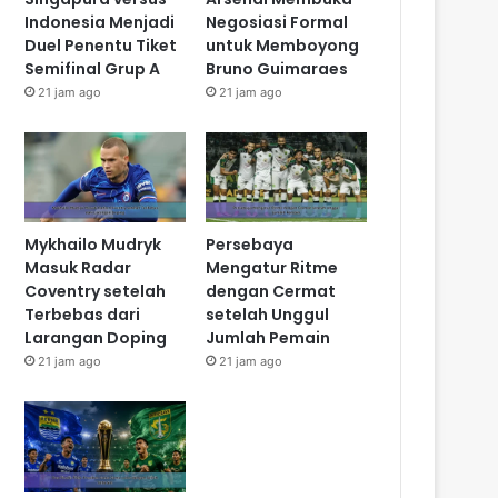
Indonesia Menjadi
Negosiasi Formal
Duel Penentu Tiket
untuk Memboyong
Semifinal Grup A
Bruno Guimaraes
21 jam ago
21 jam ago
Mykhailo Mudryk
Persebaya
Masuk Radar
Mengatur Ritme
Coventry setelah
dengan Cermat
Terbebas dari
setelah Unggul
Larangan Doping
Jumlah Pemain
21 jam ago
21 jam ago