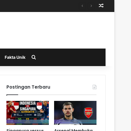
Random Arti
Search for
Fakta Unik
Postingan Terbaru
Singapura versus
Arsenal Membuka