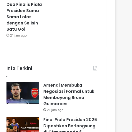
Dua Finalis Piala
Presiden Sama
Sama Lolos
dengan Selisih
Satu Gol
21 jam ago
Info Terkini
Arsenal Membuka
Negosiasi Formal untuk
Memboyong Bruno
Guimaraes
21 jam ago
Final Piala Presiden 2026
Dipastikan Berlangsung
di Gianyar pada 6