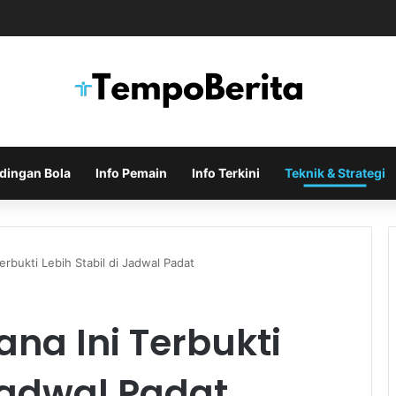
uka Negosiasi Formal untuk Memboyong Bruno Guimaraes
dingan Bola
Info Pemain
Info Terkini
Teknik & Strategi
erbukti Lebih Stabil di Jadwal Padat
ana Ini Terbukti
 Jadwal Padat