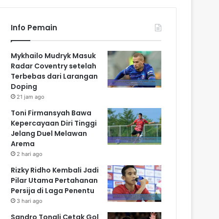
Info Pemain
Mykhailo Mudryk Masuk
Radar Coventry setelah
Terbebas dari Larangan
Doping
21 jam ago
Toni Firmansyah Bawa
Kepercayaan Diri Tinggi
Jelang Duel Melawan
Arema
2 hari ago
Rizky Ridho Kembali Jadi
Pilar Utama Pertahanan
Persija di Laga Penentu
3 hari ago
Sandro Tonali Cetak Gol