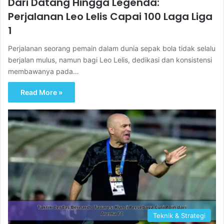
Dari Datang Hingga Legenda:
Perjalanan Leo Lelis Capai 100 Laga Liga
1
Perjalanan seorang pemain dalam dunia sepak bola tidak selalu
berjalan mulus, namun bagi Leo Lelis, dedikasi dan konsistensi
membawanya pada…
Read More »
Teknik & Strategi