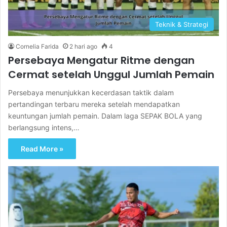
Teknik & Strategi
Cornelia Farida
2 hari ago
4
Persebaya Mengatur Ritme dengan
Cermat setelah Unggul Jumlah Pemain
Persebaya menunjukkan kecerdasan taktik dalam
pertandingan terbaru mereka setelah mendapatkan
keuntungan jumlah pemain. Dalam laga SEPAK BOLA yang
berlangsung intens,…
Read More »