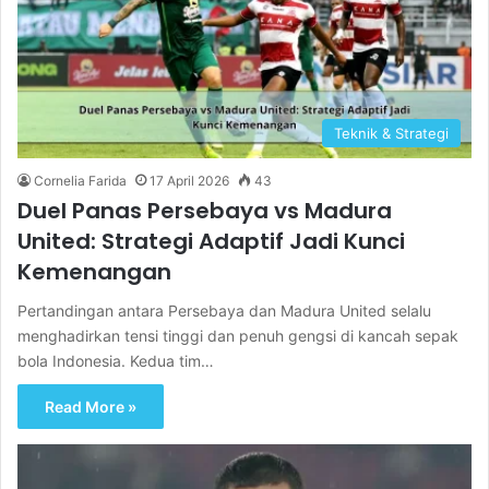
Teknik & Strategi
Cornelia Farida
17 April 2026
43
Duel Panas Persebaya vs Madura
United: Strategi Adaptif Jadi Kunci
Kemenangan
Pertandingan antara Persebaya dan Madura United selalu
menghadirkan tensi tinggi dan penuh gengsi di kancah sepak
bola Indonesia. Kedua tim…
Read More »