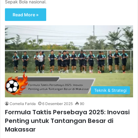
Sepak Bola nasional.
Read More »
Teknik & Strategi
Cornelia Farida
6 Desember 2025
90
Formula Taktis Persebaya 2025: Inovasi
Penting untuk Tantangan Besar di
Makassar