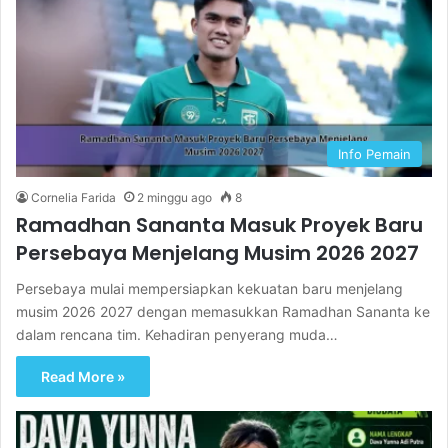
Info Pemain
Cornelia Farida
2 minggu ago
8
Ramadhan Sananta Masuk Proyek Baru
Persebaya Menjelang Musim 2026 2027
Persebaya mulai mempersiapkan kekuatan baru menjelang
musim 2026 2027 dengan memasukkan Ramadhan Sananta ke
dalam rencana tim. Kehadiran penyerang muda…
Read More »