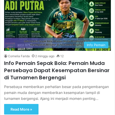
Info Pemain
Cornelia Farida
2 minggu ago
12
Info Pemain Sepak Bola: Pemain Muda
Persebaya Dapat Kesempatan Bersinar
di Turnamen Bergengsi
Persebaya memberikan perhatian besar pada pengembangan
pemain muda dengan memberikan kesempatan tampil di
turnamen bergengsi. Ajang ini menjadi momen penting…
Read More »