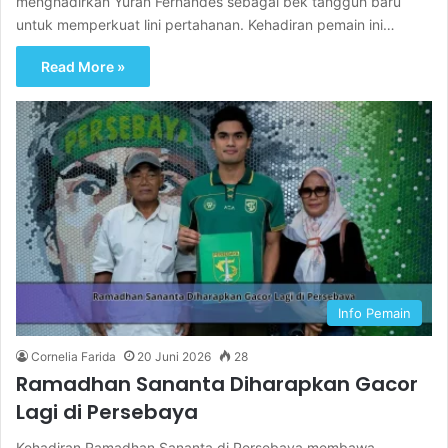
menghadirkan Yuran Fernandes sebagai bek tangguh baru
untuk memperkuat lini pertahanan. Kehadiran pemain ini…
Read More »
Info Pemain
Cornelia Farida
20 Juni 2026
28
Ramadhan Sananta Diharapkan Gacor
Lagi di Persebaya
Kehadiran Ramadhan Sananta di Persebaya membawa