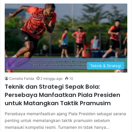
Teknik & Strategi
Cornelia Farida
2 minggu ago
10
Teknik dan Strategi Sepak Bola:
Persebaya Manfaatkan Piala Presiden
untuk Matangkan Taktik Pramusim
Persebaya memanfaatkan ajang Piala Presiden sebagai sarana
penting untuk mematangkan taktik pramusim sebelum
memasuki kompetisi resmi. Turnamen ini tidak hanya…