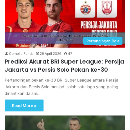
Pertandingan Bola
Cornelia Farida
26 April 2026
47
Prediksi Akurat BRI Super League: Persija
Jakarta vs Persis Solo Pekan ke-30
Pertandingan pekan ke-30 BRI Super League antara Persija
Jakarta dan Persis Solo menjadi salah satu laga yang paling
dinantikan dalam…
Read More »