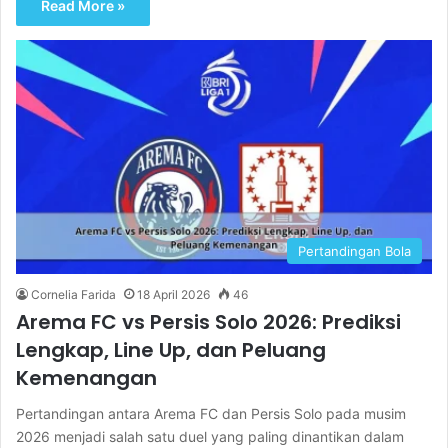
Read More »
Pertandingan Bola
Cornelia Farida
18 April 2026
46
Arema FC vs Persis Solo 2026: Prediksi
Lengkap, Line Up, dan Peluang
Kemenangan
Pertandingan antara Arema FC dan Persis Solo pada musim
2026 menjadi salah satu duel yang paling dinantikan dalam