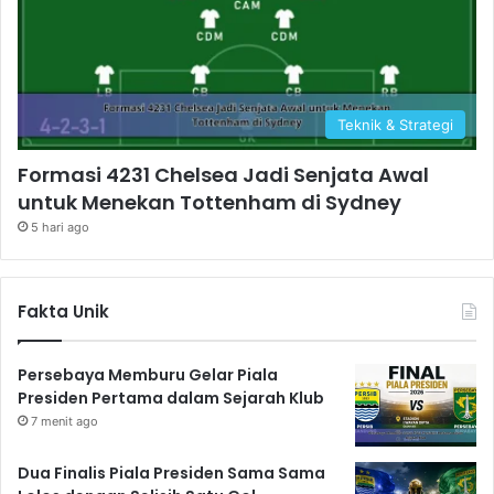
Teknik & Strategi
Formasi 4231 Chelsea Jadi Senjata Awal
untuk Menekan Tottenham di Sydney
5 hari ago
Fakta Unik
Persebaya Memburu Gelar Piala
Presiden Pertama dalam Sejarah Klub
7 menit ago
Dua Finalis Piala Presiden Sama Sama