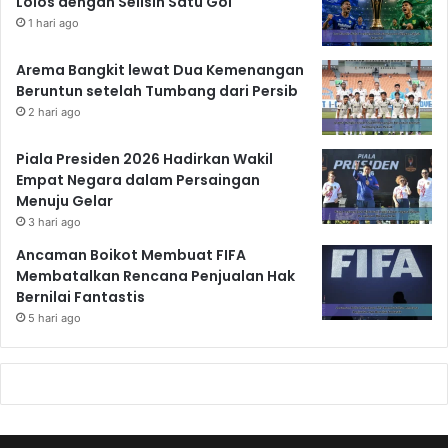
Lolos dengan Selisih Satu Gol
1 hari ago
Arema Bangkit lewat Dua Kemenangan
Beruntun setelah Tumbang dari Persib
2 hari ago
Piala Presiden 2026 Hadirkan Wakil
Empat Negara dalam Persaingan
Menuju Gelar
3 hari ago
Ancaman Boikot Membuat FIFA
Membatalkan Rencana Penjualan Hak
Bernilai Fantastis
5 hari ago