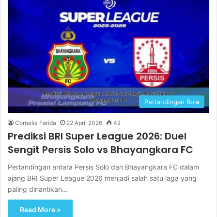
Pertandingan Bola
Cornelia Farida
22 April 2026
42
Prediksi BRI Super League 2026: Duel
Sengit Persis Solo vs Bhayangkara FC
Pertandingan antara Persis Solo dan Bhayangkara FC dalam
ajang BRI Super League 2026 menjadi salah satu laga yang
paling dinantikan…
Read More »