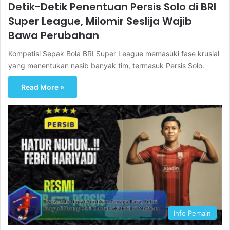
Detik-Detik Penentuan Persis Solo di BRI
Super League, Milomir Seslija Wajib
Bawa Perubahan
Kompetisi Sepak Bola BRI Super League memasuki fase krusial
yang menentukan nasib banyak tim, termasuk Persis Solo.
Read More »
Info Pemain