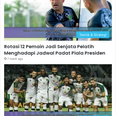
Teknik & Strategi
Rotasi 12 Pemain Jadi Senjata Pelatih
Menghadapi Jadwal Padat Piala Presiden
7 menit ago