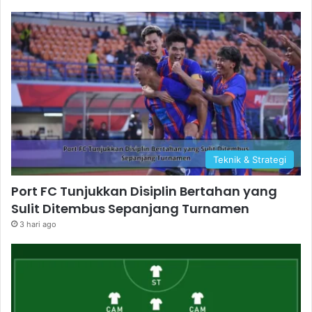
Teknik & Strategi
Port FC Tunjukkan Disiplin Bertahan yang
Sulit Ditembus Sepanjang Turnamen
3 hari ago