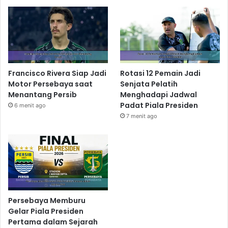
Francisco Rivera Siap Jadi
Rotasi 12 Pemain Jadi
Motor Persebaya saat
Senjata Pelatih
Menantang Persib
Menghadapi Jadwal
Padat Piala Presiden
6 menit ago
7 menit ago
Persebaya Memburu
Gelar Piala Presiden
Pertama dalam Sejarah