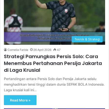
Teknik & Strategi
Cornelia Farida
26 April 2026
47
Strategi Pamungkas Persis Solo: Cara
Menembus Pertahanan Persija Jakarta
di Laga Krusial
Pertandingan antara Persis Solo dan Persija Jakarta selalu
menghadirkan tensi tinggi dalam dunia SEPAK BOLA Indonesia.
Laga krusial kali ini…
Read More »