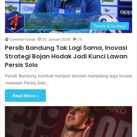
Teknik & Strategi
Cornelia Farida
30 Januari 2026
73
Persib Bandung Tak Lagi Sama, Inovasi
Strategi Bojan Hodak Jadi Kunci Lawan
Persis Solo
Persib Bandung kembali menjadi sorotan menjelang laga krusial
melawan Persis Solo.
Read More »