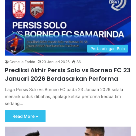
Pertandingan Bola
Cornelia Farida
23 Januari 2026
86
Prediksi Akhir Persis Solo vs Borneo FC 23
Januari 2026 Berdasarkan Performa
Laga Persis Solo vs Borneo FC pada 23 Januari 2026 selalu
menarik untuk dibahas, apalagi ketika performa kedua tim
sedang…
Read More »