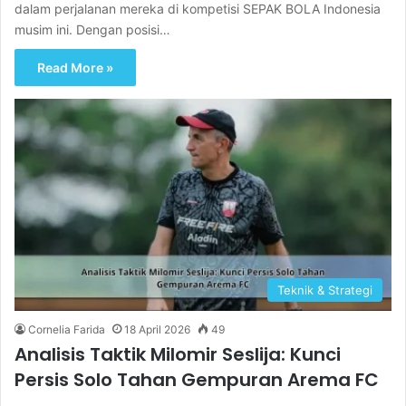
dalam perjalanan mereka di kompetisi SEPAK BOLA Indonesia
musim ini. Dengan posisi…
Read More »
Teknik & Strategi
Cornelia Farida
18 April 2026
49
Analisis Taktik Milomir Seslija: Kunci
Persis Solo Tahan Gempuran Arema FC