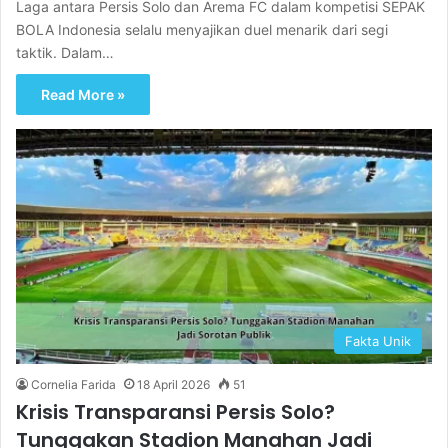
Laga antara Persis Solo dan Arema FC dalam kompetisi SEPAK
BOLA Indonesia selalu menyajikan duel menarik dari segi
taktik. Dalam…
Read More »
Fakta Unik
Cornelia Farida
18 April 2026
51
Krisis Transparansi Persis Solo?
Tunggakan Stadion Manahan Jadi