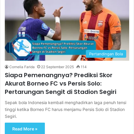
Pertandingan Bola
Cornelia Farida
22 September 2025
114
Siapa Pemenangnya? Prediksi Skor
Akurat Borneo FC vs Persis Solo:
Pertarungan Sengit di Stadion Segiri
Sepak bola Indonesia kembali menghadirkan laga penuh tensi
tinggi ketika Borneo FC harus menjamu Persis Solo di Stadion
Segiri.
Read More »