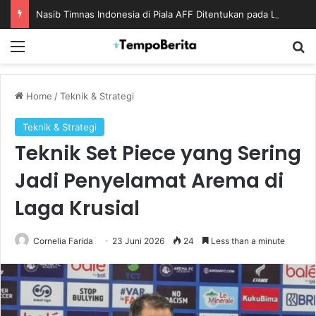
Nasib Timnas Indonesia di Piala AFF Ditentukan pada Laga Terakhir Grup
Menu
S
Home
/
Teknik & Strategi
Teknik & Strategi
Teknik Set Piece yang Sering
Jadi Penyelamat Arema di
Laga Krusial
Cornelia Farida
23 Juni 2026
24
Less than a minute