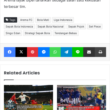
Arema layak dipertahankan sebagai salah satu kekuatan
terbesar tim.
Tags
Arema FC
Bola Mati
Liga Indonesia
Sepak Bola Indonesia
Sepak Bola Nasional
Sepak Pojok
Set Piece
Singo Edan
Strategi Sepak Bola
Tendangan Bebas
Facebook
X
Pinterest
Messenger
WhatsApp
Telegram
Line
Share via Email
Print
Related Articles