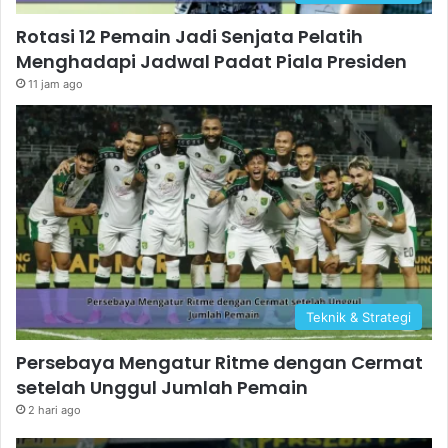
Rotasi 12 Pemain Jadi Senjata Pelatih
Menghadapi Jadwal Padat Piala Presiden
11 jam ago
Teknik & Strategi
Persebaya Mengatur Ritme dengan Cermat
setelah Unggul Jumlah Pemain
2 hari ago