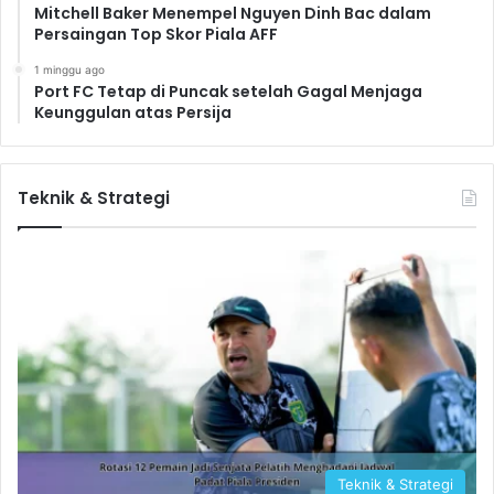
Mitchell Baker Menempel Nguyen Dinh Bac dalam
Persaingan Top Skor Piala AFF
1 minggu ago
Port FC Tetap di Puncak setelah Gagal Menjaga
Keunggulan atas Persija
Teknik & Strategi
Teknik & Strategi