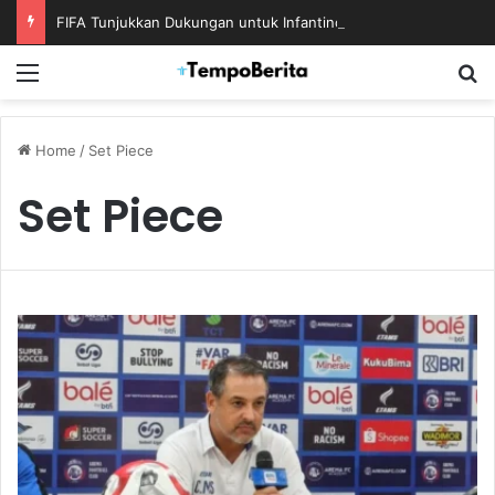
FIFA Tunjukkan Dukungan untuk Infantino Usai Rapat Krisis di Maroko
Menu
S
Home
/
Set Piece
Set Piece