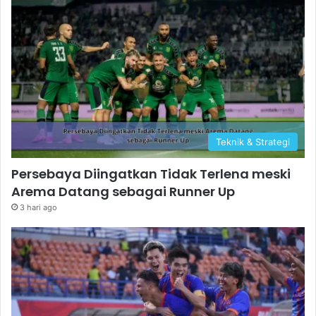
Teknik & Strategi
Persebaya Diingatkan Tidak Terlena meski
Arema Datang sebagai Runner Up
3 hari ago