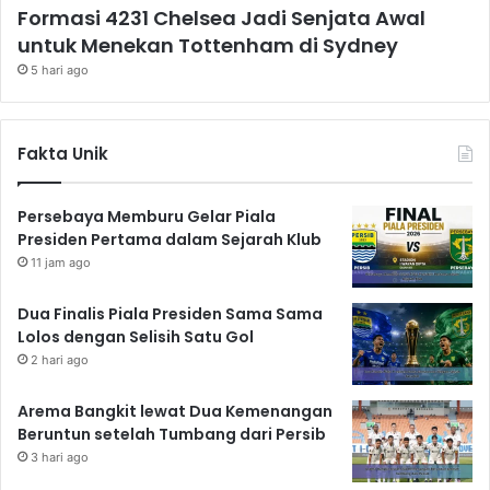
Formasi 4231 Chelsea Jadi Senjata Awal
untuk Menekan Tottenham di Sydney
5 hari ago
Fakta Unik
Persebaya Memburu Gelar Piala
Presiden Pertama dalam Sejarah Klub
11 jam ago
Dua Finalis Piala Presiden Sama Sama
Lolos dengan Selisih Satu Gol
2 hari ago
Arema Bangkit lewat Dua Kemenangan
Beruntun setelah Tumbang dari Persib
3 hari ago